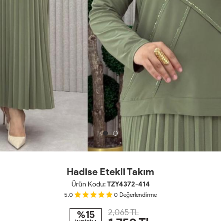
Hadise Etekli Takım
Ürün Kodu:
TZY4372-414
5.0
0
Değerlendirme
2,065 TL
%15