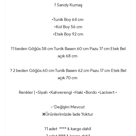
? Sandy Kumaş
•Tunik Boy 64 cm
•Kol Boy 56 cm
•Etek Boy 92 cm
?1 beden Göğüs 58 cm Tunik Basen 60 cm Pazu 17 cm Etek Bel
açık 68 cm
? 2 beden Göğüs 60 cm Tunik Basen 62 cm Pazu 17 cm Etek Bel
açık 70 cm
Renkler | •Siyah •Kahverengi •Haki •Bordo •Lacivert •
✅Değişim Mevcut
❌Ürünlerimizde İade Yoktur
?1 adet **** ₺ kargo dahil