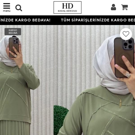
menü
NİZDE KARGO BEDAVA!
TÜM SİPARİŞLERİNİZDE KARGO BED
KARGO
BEDAVA