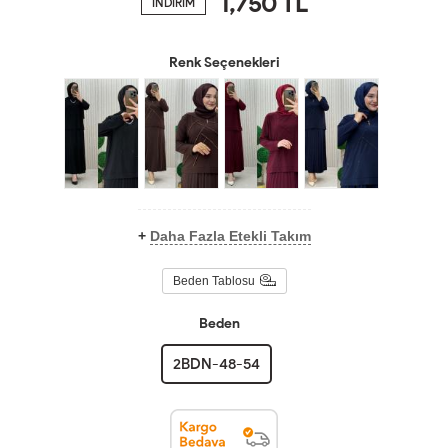
1,750
TL
İNDİRİM
Renk Seçenekleri
+
Daha Fazla Etekli Takım
Beden Tablosu
Beden
2BDN-48-54