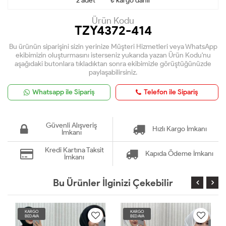
2 adet **** ₺ kargo dahil
Ürün Kodu
TZY4372-414
Bu ürünün siparişini sizin yerinize Müşteri Hizmetleri veya WhatsApp
ekibimizin oluşturmasını isterseniz yukarıda yazan Ürün Kodu'nu
aşağıdaki butonlara tıkladıktan sonra ekibimizle görüştüğünüzde
paylaşabilirsiniz.
Whatsapp ile Sipariş
Telefon ile Sipariş
Güvenli Alışveriş
Hızlı Kargo İmkanı
İmkanı
Kredi Kartına Taksit
Kapıda Ödeme İmkanı
İmkanı
Bu Ürünler İlginizi Çekebilir
KARGO
KARGO
BEDAVA
BEDAVA