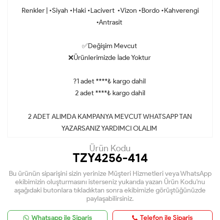
Renkler | •Siyah •Haki •Lacivert •Vizon •Bordo •Kahverengi
•Antrasit
✅Değişim Mevcut
❌Ürünlerimizde İade Yoktur
?1 adet ****₺ kargo dahil
2 adet ****₺ kargo dahil
2 ADET ALIMDA KAMPANYA MEVCUT WHATSAPP TAN
YAZARSANIZ YARDIMCI OLALIM
Ürün Kodu
TZY4256-414
Bu ürünün siparişini sizin yerinize Müşteri Hizmetleri veya WhatsApp
ekibimizin oluşturmasını isterseniz yukarıda yazan Ürün Kodu'nu
aşağıdaki butonlara tıkladıktan sonra ekibimizle görüştüğünüzde
paylaşabilirsiniz.
Whatsapp ile Sipariş
Telefon ile Sipariş