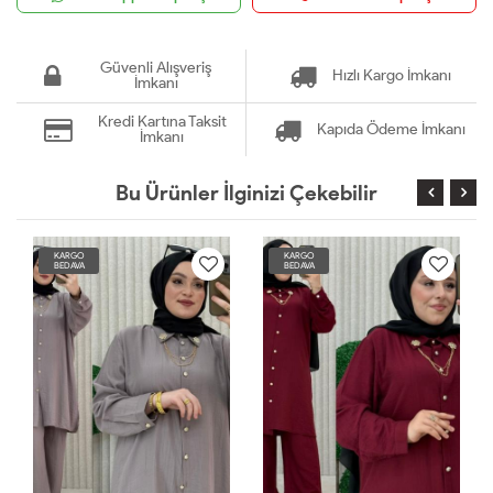
Güvenli Alışveriş
Hızlı Kargo İmkanı
İmkanı
Kredi Kartına Taksit
Kapıda Ödeme İmkanı
İmkanı
Bu Ürünler İlginizi Çekebilir
KARGO
KARGO
BEDAVA
BEDAVA