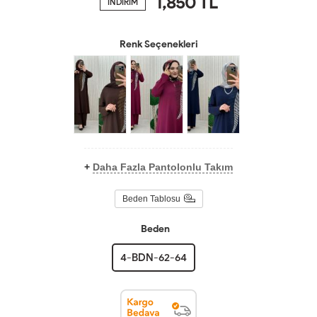
1,850
TL
İNDİRİM
Renk Seçenekleri
+
Daha Fazla Pantolonlu Takım
Beden Tablosu
Beden
4-BDN-62-64