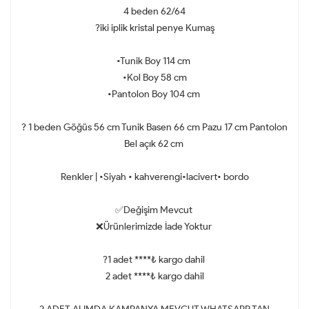
4 beden 62/64
?iki iplik kristal penye Kumaş
•Tunik Boy 114 cm
•Kol Boy 58 cm
•Pantolon Boy 104 cm
? 1 beden Göğüs 56 cm Tunik Basen 66 cm Pazu 17 cm Pantolon
Bel açık 62 cm
Renkler | •Siyah • kahverengi•lacivert• bordo
✅Değişim Mevcut
❌Ürünlerimizde İade Yoktur
?1 adet ****₺ kargo dahil
2 adet ****₺ kargo dahil