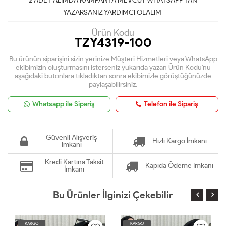
2 ADET ALIMDA KAMPANYA MEVCUT WHATSAPP TAN
YAZARSANIZ YARDIMCI OLALIM
Ürün Kodu
TZY4319-100
Bu ürünün siparişini sizin yerinize Müşteri Hizmetleri veya WhatsApp
ekibimizin oluşturmasını isterseniz yukarıda yazan Ürün Kodu'nu
aşağıdaki butonlara tıkladıktan sonra ekibimizle görüştüğünüzde
paylaşabilirsiniz.
Whatsapp ile Sipariş
Telefon ile Sipariş
Güvenli Alışveriş
Hızlı Kargo İmkanı
İmkanı
Kredi Kartına Taksit
Kapıda Ödeme İmkanı
İmkanı
Bu Ürünler İlginizi Çekebilir
KARGO
KARGO