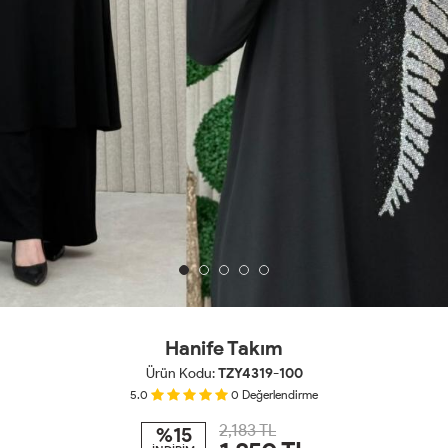
Hanife Takım
Ürün Kodu:
TZY4319-100
5.0
0
Değerlendirme
2,183 TL
%15