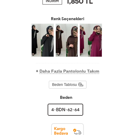
1,850
TL
İNDİRİM
Renk Seçenekleri
+
Daha Fazla Pantolonlu Takım
Beden Tablosu
Beden
4-BDN-62-64