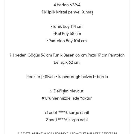
4 beden 62/64
?iki iplik kristal penye Kumaş
•Tunik Boy 114 cm
•Kol Boy 58 cm
•Pantolon Boy 104 cm
? 1 beden Göğüs 56 cm Tunik Basen 66 cm Pazu 17 cm Pantolon
Bel açık 62 cm
Renkler | •Siyah • kahverengi•lacivert• bordo
✅Değişim Mevcut
❌Ürünlerimizde İade Yoktur
?1 adet ****₺ kargo dahil
2 adet ****₺ kargo dahil