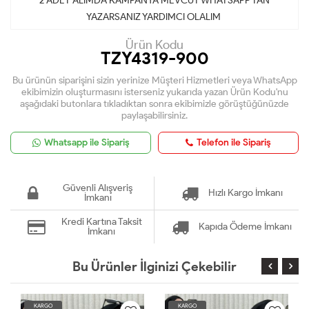
2 ADET ALIMDA KAMPANYA MEVCUT WHATSAPP TAN
YAZARSANIZ YARDIMCI OLALIM
Ürün Kodu
TZY4319-900
Bu ürünün siparişini sizin yerinize Müşteri Hizmetleri veya WhatsApp
ekibimizin oluşturmasını isterseniz yukarıda yazan Ürün Kodu'nu
aşağıdaki butonlara tıkladıktan sonra ekibimizle görüştüğünüzde
paylaşabilirsiniz.
Whatsapp ile Sipariş
Telefon ile Sipariş
Güvenli Alışveriş
Hızlı Kargo İmkanı
İmkanı
Kredi Kartına Taksit
Kapıda Ödeme İmkanı
İmkanı
Bu Ürünler İlginizi Çekebilir
KARGO
KARGO