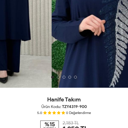
Hanife Takım
Ürün Kodu:
TZY4319-900
5.0
0
Değerlendirme
2,183 TL
%15