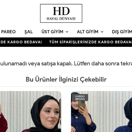
PAREO
ŞAL
ÜST GIYIM
ALT GIYIM
DIŞ GIYI
DE KARGO BEDAVA!
TÜM SİPARİŞLERİNİZDE KARGO BEDAVA!
 bulunamadı veya satışa kapalı. Lütfen daha sonra tek
Bu Ürünler İlginizi Çekebilir
KARGO
BEDAVA