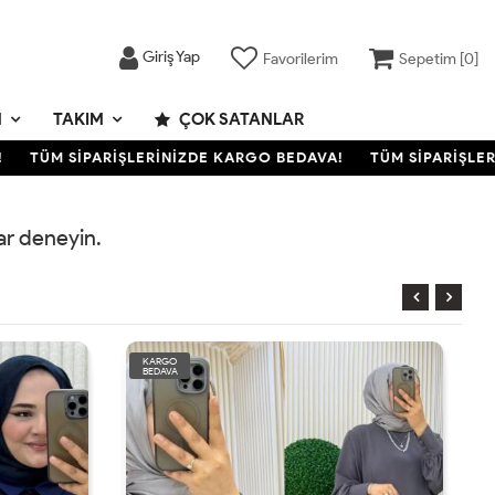
Giriş Yap
Favorilerim
Sepetim [
0
]
M
TAKIM
ÇOK SATANLAR
TÜM SİPARİŞLERİNİZDE KARGO BEDAVA!
TÜM SİPARİŞLERİ
rar deneyin.
KARGO
BEDAVA