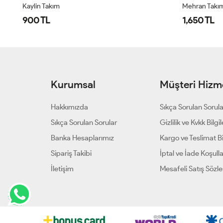
Kaylin Takım
Mehran Takı
900 TL
1,650 TL
Kurumsal
Müşteri Hizme
Hakkımızda
Sıkça Sorulan Sorul
Sıkça Sorulan Sorular
Gizlilik ve Kvkk Bilgil
Banka Hesaplarımız
Kargo ve Teslimat Bil
Sipariş Takibi
İptal ve İade Koşulla
İletişim
Mesafeli Satış Sözl