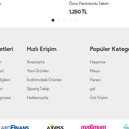
m
Özce Pantolonlu Takım
1,250 TL
tleri
Hızlı Erişim
Popüler Katego
ar
Anasayfa
Haşema
eri
Yeni Ürünler
Mayo
gileri
İndirimdeki Ürünler
Pareo
rı
Sipariş Takip
şal
eşmesi
Hakkımızda
Üst Giyim