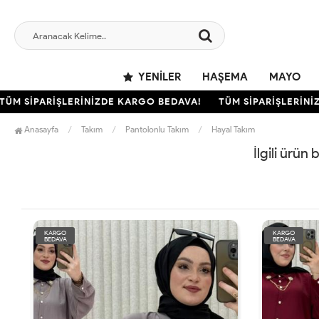
YENILER
HAŞEMA
MAYO
M SİPARİŞLERİNİZDE KARGO BEDAVA!
TÜM SİPARİŞLERİNİZ
Anasayfa
Takım
Pantolonlu Takım
Hayal Takım
İlgili ürün
KARGO
KARGO
BEDAVA
BEDAVA