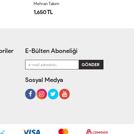
Mehran Takım
Öz
1,650 TL
1
riler
E-Bülten Aboneliği
Sosyal Medya