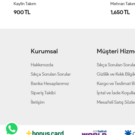
Kaylin Takım
Mehran Takı
900 TL
1,650 TL
Kurumsal
Müşteri Hizme
Hakkımızda
Sıkça Sorulan Sorul
Sıkça Sorulan Sorular
Gizlilik ve Kvkk Bilgil
Banka Hesaplarımız
Kargo ve Teslimat Bil
Sipariş Takibi
İptal ve İade Koşulla
İletişim
Mesafeli Satış Sözl