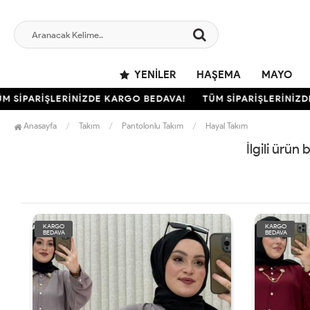
YENILER
HAŞEMA
MAYO
 SİPARİŞLERİNİZDE KARGO BEDAVA!
TÜM SİPARİŞLERİNİZDE
Anasayfa
Takım
Pantolonlu Takım
Hayal Takım
İlgili ürün
KARGO
KARGO
BEDAVA
BEDAVA