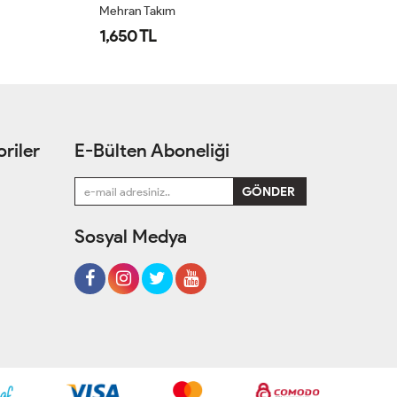
Mehran Takım
Öz
1,650 TL
1
riler
E-Bülten Aboneliği
Sosyal Medya