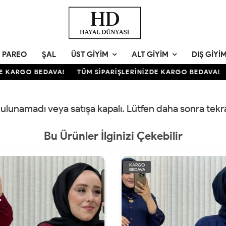
PAREO
ŞAL
ÜST GIYIM
ALT GIYIM
DIŞ GIYI
 KARGO BEDAVA!
TÜM SİPARİŞLERİNİZDE KARGO BEDAVA!
 bulunamadı veya satışa kapalı. Lütfen daha sonra tek
Bu Ürünler İlginizi Çekebilir
KARGO
BEDAVA