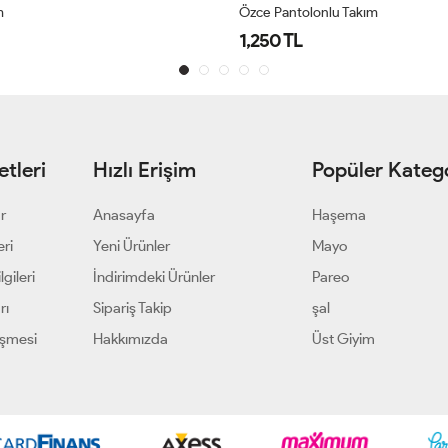
m
Özce Pantolonlu Takım
1,250 TL
tleri
Hızlı Erişim
Popüler Katego
ar
Anasayfa
Haşema
eri
Yeni Ürünler
Mayo
gileri
İndirimdeki Ürünler
Pareo
rı
Sipariş Takip
şal
eşmesi
Hakkımızda
Üst Giyim