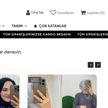
Giriş Yap
Favorilerim
Sepetim [
0
]
M
TAKIM
ÇOK SATANLAR
TÜM SİPARİŞLERİNİZDE KARGO BEDAVA!
TÜM SİPARİŞLERİNİ
rar deneyin.
KARGO
BEDAVA