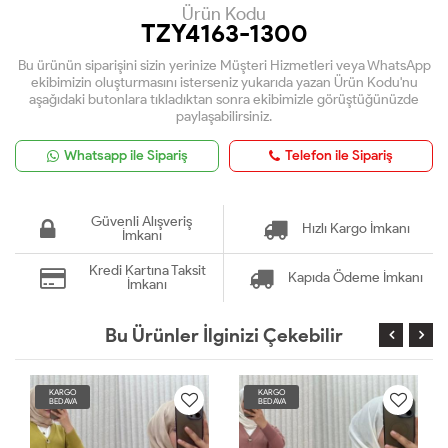
Ürün Kodu
TZY4163-1300
Bu ürünün siparişini sizin yerinize Müşteri Hizmetleri veya WhatsApp
ekibimizin oluşturmasını isterseniz yukarıda yazan Ürün Kodu'nu
aşağıdaki butonlara tıkladıktan sonra ekibimizle görüştüğünüzde
paylaşabilirsiniz.
Whatsapp ile Sipariş
Telefon ile Sipariş
Güvenli Alışveriş
Hızlı Kargo İmkanı
İmkanı
Kredi Kartına Taksit
Kapıda Ödeme İmkanı
İmkanı
Bu Ürünler İlginizi Çekebilir
KARGO
KARGO
BEDAVA
BEDAVA