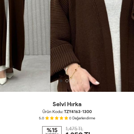
Selvi Hırka
Ürün Kodu:
TZY4163-1300
5.0
0
Değerlendirme
1,475 TL
%15