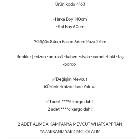
Ürün kodu 4163
•Hırka Boy 140cm
•Kol Boy 60cm
?Göğüs 84cm Basen 66cm Pazu 27cm
Renkler | •vizon •antrasit •kahve •siyah •camel •haki •taş
•bordo
✅Değişim Mevcut
❌Ürünlerimizde İade Yoktur
✅1 adet ****₺ kargo dahil
2 adet ****₺ kargo dahil
2 ADET ALIMDA KAMPANYA MEVCUT WHATSAPP TAN
YAZARSANIZ YARDIMCI OLALIM