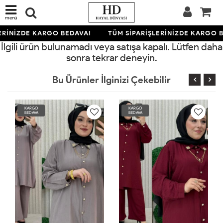
menü
ERİNİZDE KARGO BEDAVA!
TÜM SİPARİŞLERİNİZDE KARGO B
İlgili ürün bulunamadı veya satışa kapalı. Lütfen daha
sonra tekrar deneyin.
Bu Ürünler İlginizi Çekebilir
KARGO
KARGO
BEDAVA
BEDAVA