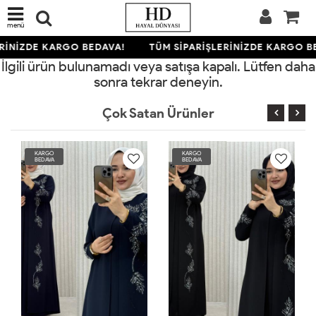
menü
RİNİZDE KARGO BEDAVA!
TÜM SİPARİŞLERİNİZDE KARGO B
İlgili ürün bulunamadı veya satışa kapalı. Lütfen daha
sonra tekrar deneyin.
Çok Satan Ürünler
KARGO
KARGO
BEDAVA
BEDAVA