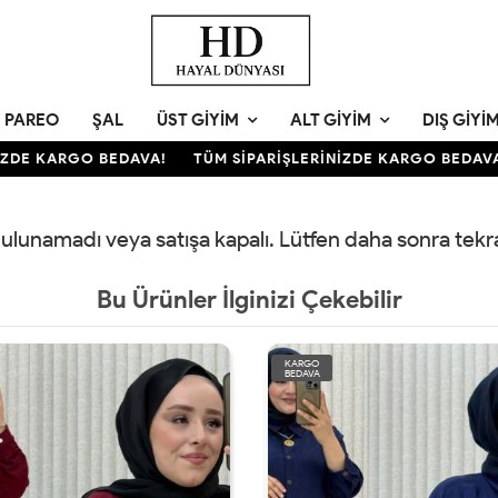
PAREO
ŞAL
ÜST GIYIM
ALT GIYIM
DIŞ GIYI
ZDE KARGO BEDAVA!
TÜM SİPARİŞLERİNİZDE KARGO BEDAVA!
 bulunamadı veya satışa kapalı. Lütfen daha sonra tek
Bu Ürünler İlginizi Çekebilir
KARGO
BEDAVA