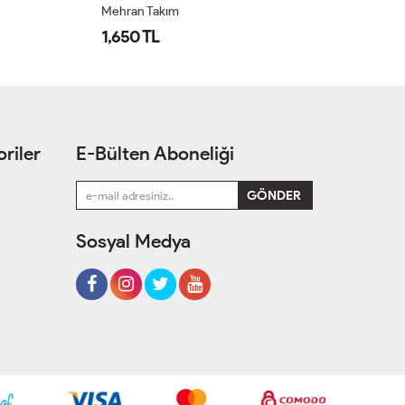
Mehran Takım
Öz
1,650 TL
1
riler
E-Bülten Aboneliği
Sosyal Medya