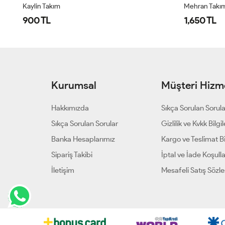
Kaylin Takım
Mehran Takı
900 TL
1,650 TL
Kurumsal
Müşteri Hizme
Hakkımızda
Sıkça Sorulan Sorul
Sıkça Sorulan Sorular
Gizlilik ve Kvkk Bilgil
Banka Hesaplarımız
Kargo ve Teslimat Bil
Sipariş Takibi
İptal ve İade Koşulla
İletişim
Mesafeli Satış Sözl