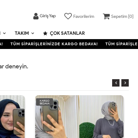
Giriş Yap
Favorilerim
Sepetim [
0
]
M
TAKIM
ÇOK SATANLAR
TÜM SİPARİŞLERİNİZDE KARGO BEDAVA!
TÜM SİPARİŞLER
rar deneyin.
KARGO
BEDAVA