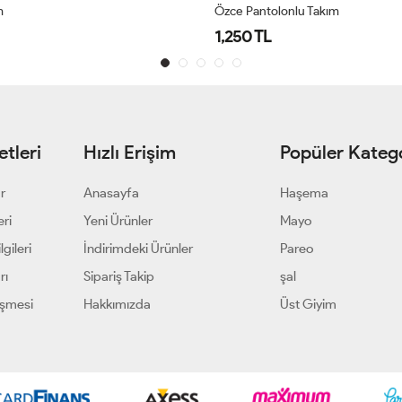
m
Özce Pantolonlu Takım
1,250 TL
tleri
Hızlı Erişim
Popüler Katego
ar
Anasayfa
Haşema
eri
Yeni Ürünler
Mayo
gileri
İndirimdeki Ürünler
Pareo
rı
Sipariş Takip
şal
eşmesi
Hakkımızda
Üst Giyim