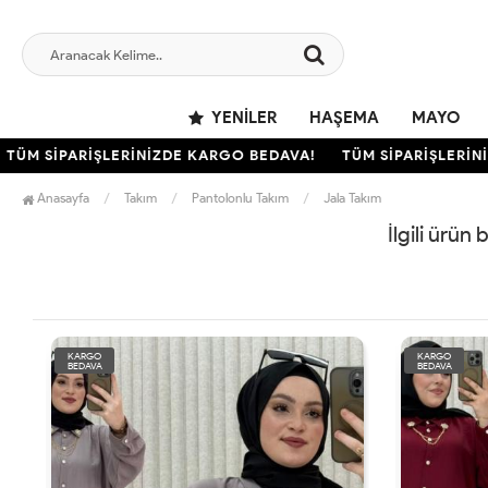
YENILER
HAŞEMA
MAYO
ÜM SİPARİŞLERİNİZDE KARGO BEDAVA!
TÜM SİPARİŞLERİNİ
Anasayfa
Takım
Pantolonlu Takım
Jala Takım
İlgili ürün
KARGO
KARGO
BEDAVA
BEDAVA