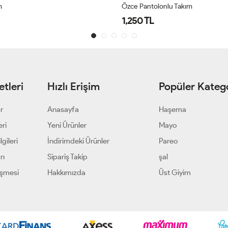
m
Özce Pantolonlu Takım
1,250 TL
tleri
Hızlı Erişim
Popüler Katego
ar
Anasayfa
Haşema
eri
Yeni Ürünler
Mayo
gileri
İndirimdeki Ürünler
Pareo
rı
Sipariş Takip
şal
eşmesi
Hakkımızda
Üst Giyim