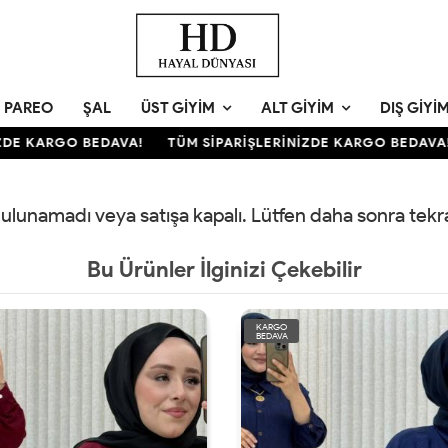
PAREO
ŞAL
ÜST GIYIM
ALT GIYIM
DIŞ GIYI
DE KARGO BEDAVA!
TÜM SİPARİŞLERİNİZDE KARGO BEDAVA!
 bulunamadı veya satışa kapalı. Lütfen daha sonra tek
Bu Ürünler İlginizi Çekebilir
KARGO
BEDAVA