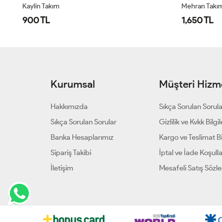
Kaylin Takım
Mehran Takı
900 TL
1,650 TL
Kurumsal
Müşteri Hizme
Hakkımızda
Sıkça Sorulan Sorul
Sıkça Sorulan Sorular
Gizlilik ve Kvkk Bilgil
Banka Hesaplarımız
Kargo ve Teslimat Bil
Sipariş Takibi
İptal ve İade Koşulla
İletişim
Mesafeli Satış Sözl