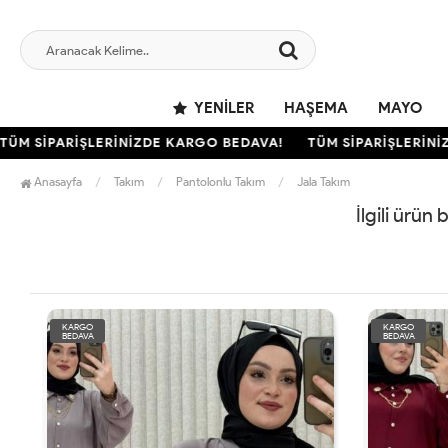
YENILER
HAŞEMA
MAYO
ÜM SİPARİŞLERİNİZDE KARGO BEDAVA!
TÜM SİPARİŞLERİNİZ
Anasayfa
Takım
Pantolonlu Takım
Jala Takım
İlgili ürün
KARGO
KARGO
BEDAVA
BEDAVA