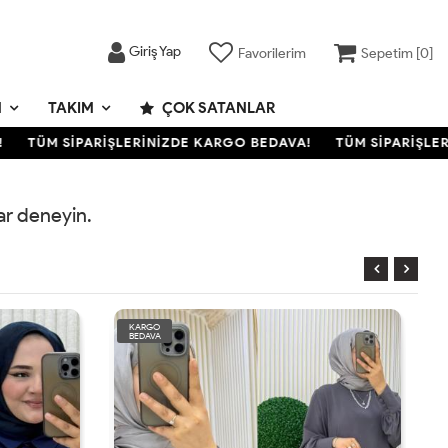
Giriş Yap
Favorilerim
Sepetim [
0
]
M
TAKIM
ÇOK SATANLAR
TÜM SİPARİŞLERİNİZDE KARGO BEDAVA!
TÜM SİPARİŞLERİ
rar deneyin.
KARGO
BEDAVA