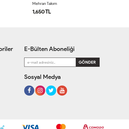
Mehran Takım
Öz
1,650 TL
1
riler
E-Bülten Aboneliği
Sosyal Medya