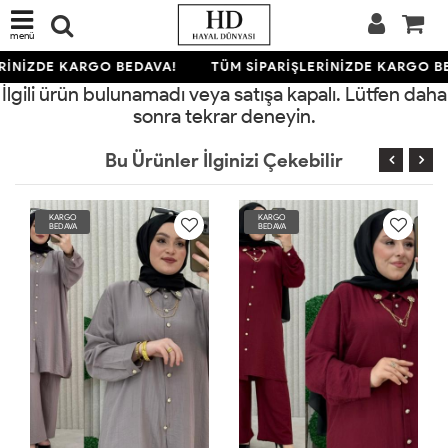
menü
RİNİZDE KARGO BEDAVA!
TÜM SİPARİŞLERİNİZDE KARGO B
İlgili ürün bulunamadı veya satışa kapalı. Lütfen daha
sonra tekrar deneyin.
Bu Ürünler İlginizi Çekebilir
KARGO
KARGO
BEDAVA
BEDAVA