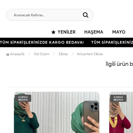
YENILER
HAŞEMA
MAYO
ÜM SİPARİŞLERİNİZDE KARGO BEDAVA!
TÜM SİPARİŞLERİNİZ
Anasayfa
Üst Giyim
Elbise
Krizantem Elbise
İlgili ürün
KARGO
KARGO
BEDAVA
BEDAVA