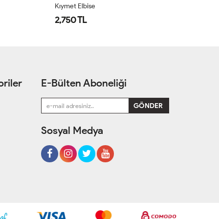
Kıymet Elbise
Ay
2,750 TL
1
riler
E-Bülten Aboneliği
Sosyal Medya