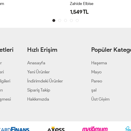
kım
Zahide Elbise
1,549 TL
tleri
Hızlı Erişim
Popüler Katego
ar
Anasayfa
Haşema
eri
Yeni Ürünler
Mayo
gileri
İndirimdeki Ürünler
Pareo
rı
Sipariş Takip
şal
eşmesi
Hakkımızda
Üst Giyim