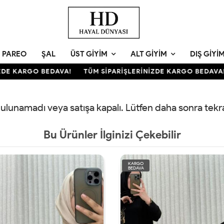
PAREO
ŞAL
ÜST GIYIM
ALT GIYIM
DIŞ GIYI
DE KARGO BEDAVA!
TÜM SİPARİŞLERİNİZDE KARGO BEDAVA!
 bulunamadı veya satışa kapalı. Lütfen daha sonra tek
Bu Ürünler İlginizi Çekebilir
KARGO
BEDAVA