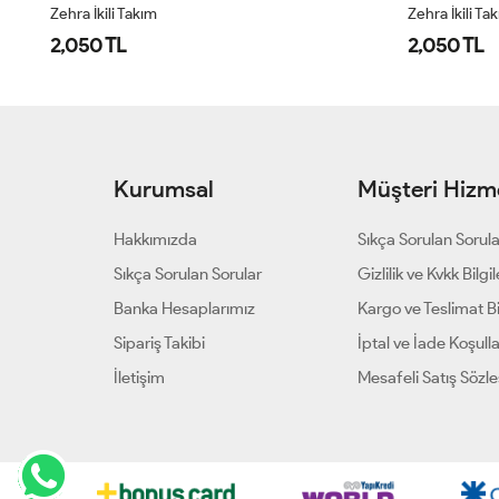
Zehra İkili Takım
Zehra İkili Ta
2,050 TL
2,050 TL
Kurumsal
Müşteri Hizme
Hakkımızda
Sıkça Sorulan Sorul
Sıkça Sorulan Sorular
Gizlilik ve Kvkk Bilgil
Banka Hesaplarımız
Kargo ve Teslimat Bil
Sipariş Takibi
İptal ve İade Koşulla
İletişim
Mesafeli Satış Sözl