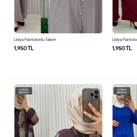
Lidya Pantolonlu Takım
Yazgül Takım
1,950 TL
1,950 TL
KARGO
KARGO
BEDAVA
BEDAVA