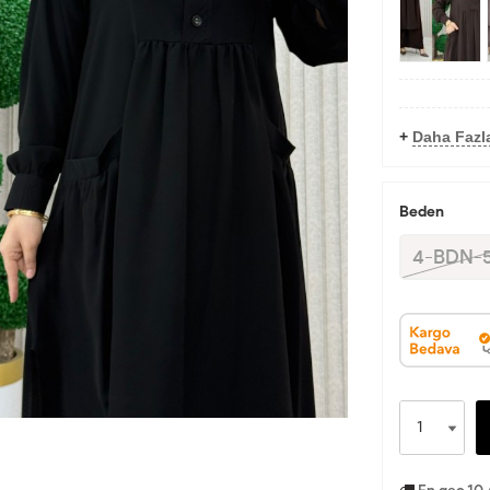
+
Daha Fazl
Beden
4-BDN-