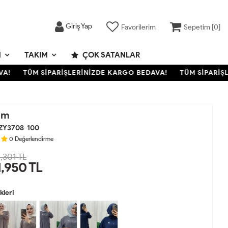
Giriş Yap
Favorilerim
Sepetim [
0
]
M
TAKIM
ÇOK SATANLAR
TÜM SİPARİŞLERİNİZDE KARGO BEDAVA!
TÜM SİPARİŞLER
ım
ZY3708-100
0
Değerlendirme
,301 TL
1,950
TL
leri