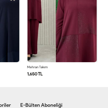
Özce Pantolonlu Takım
Me
1,250 TL
1
riler
E-Bülten Aboneliği