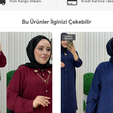
Hızlı Kargo İmkanı
Kredi Kartına Taks
Bu Ürünler İlginizi Çekebilir
KARGO
BEDAVA