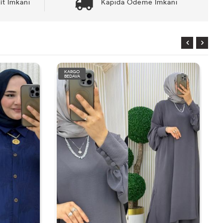
it İmkanı
Kapıda Ödeme İmkanı
KARGO
BEDAVA