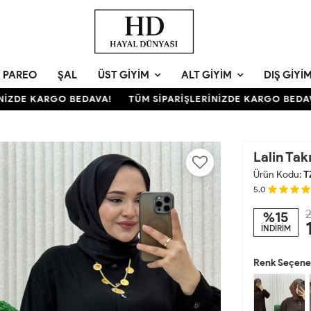
PAREO
ŞAL
ÜST GIYIM
ALT GIYIM
DIŞ GIYI
DE KARGO BEDAVA!
TÜM SİPARİŞLERİNİZDE KARGO BEDAVA!
Lalin Tak
Ürün Kodu:
T
5.0
2
%15
İNDİRİM
Renk Seçenek