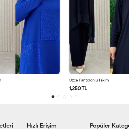
nlu Takım
Mehran Takım
1,650 TL
tleri
Hızlı Erişim
Popüler Katego