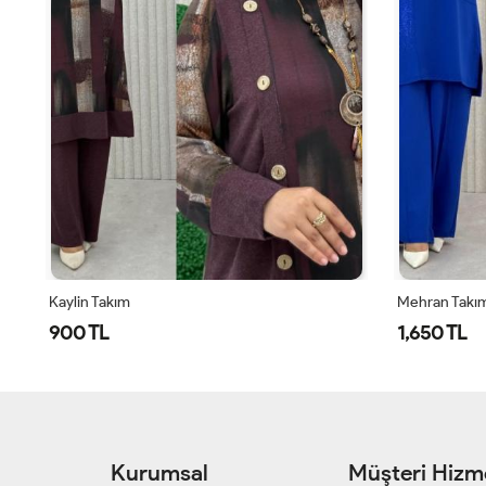
Mehran Takım
Özce Pantolo
1,650 TL
1,250 TL
Kurumsal
Müşteri Hizme