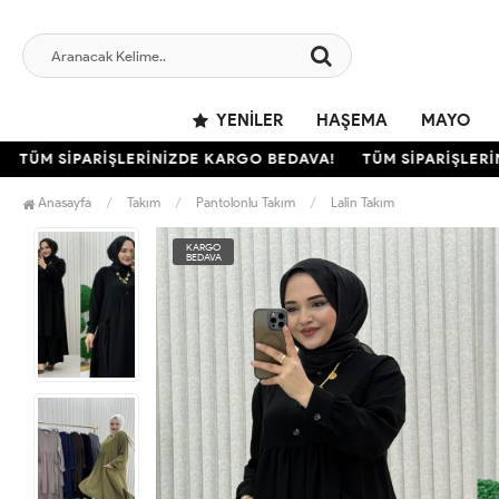
YENILER
HAŞEMA
MAYO
ÜM SİPARİŞLERİNİZDE KARGO BEDAVA!
TÜM SİPARİŞLERİNİZ
Anasayfa
Takım
Pantolonlu Takım
Lalin Takım
KARGO
BEDAVA