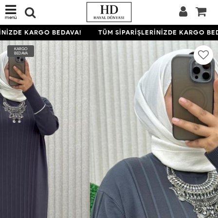
menü
NİZDE KARGO BEDAVA!
TÜM SİPARİŞLERİNİZDE KARGO BED
KARGO
BEDAVA