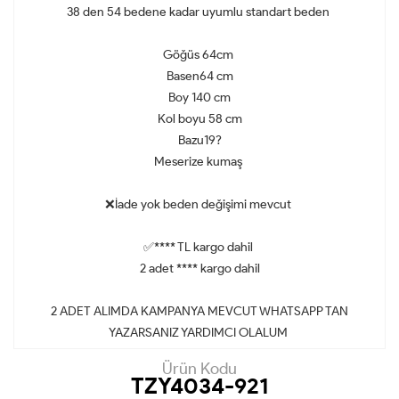
38 den 54 bedene kadar uyumlu standart beden
Göğüs 64cm
Basen64 cm
Boy 140 cm
Kol boyu 58 cm
Bazu19?
Meserize kumaş
❌İade yok beden değişimi mevcut
✅**** TL kargo dahil
2 adet **** kargo dahil
2 ADET ALIMDA KAMPANYA MEVCUT WHATSAPP TAN
YAZARSANIZ YARDIMCI OLALUM
Ürün Kodu
TZY4034-921