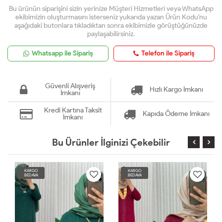
Bu ürünün siparişini sizin yerinize Müşteri Hizmetleri veya WhatsApp
ekibimizin oluşturmasını isterseniz yukarıda yazan Ürün Kodu'nu
aşağıdaki butonlara tıkladıktan sonra ekibimizle görüştüğünüzde
paylaşabilirsiniz.
Whatsapp ile Sipariş
Telefon ile Sipariş
Güvenli Alışveriş
Hızlı Kargo İmkanı
İmkanı
Kredi Kartına Taksit
Kapıda Ödeme İmkanı
İmkanı
Bu Ürünler İlginizi Çekebilir
KARGO
KARGO
BEDAVA
BEDAVA