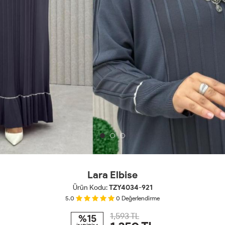
Lara Elbise
Ürün Kodu:
TZY4034-921
5.0
0
Değerlendirme
1,593 TL
%15