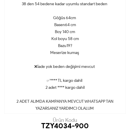
38 den 54 bedene kadar uyumlu standart beden
Göğüs 64cm
Basen64 cm
Boy 140 cm
Kol boyu 58 cm
Bazu19?
Meserize kumaş
❌İade yok beden değişimi mevcut
✅**** TL kargo dahil
2 adet **** kargo dahil
2 ADET ALIMDA KAMPANYA MEVCUT WHATSAPP TAN
YAZARSANIZ YARDIMCI OLALUM
Ürün Kodu
TZY4034-900