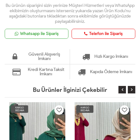
Bu ürünün siparişini sizin yerinize Müşteri Hizmetleri veya WhatsApp
ekibimizin oluşturmasını isterseniz yukarıda yazan Ürün Kodu'nu
aşağıdaki butonlara tıkladıktan sonra ekibimizle görüştüğünüzde
paylaşabilirsiniz.
Whatsapp ile Sipariş
Telefon ile Sipariş
Güvenli Alışveriş
Hızlı Kargo İmkanı
İmkanı
Kredi Kartına Taksit
Kapıda Ödeme İmkanı
İmkanı
Bu Ürünler İlginizi Çekebilir
KARGO
KARGO
BEDAVA
BEDAVA