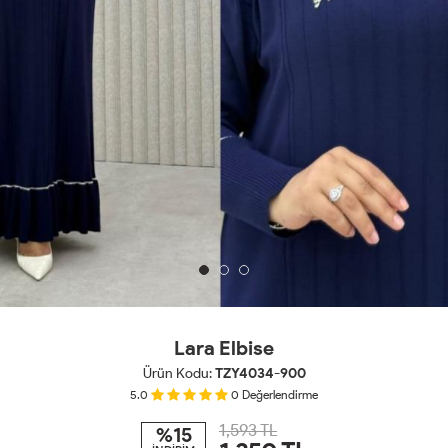
Lara Elbise
Ürün Kodu:
TZY4034-900
5.0
0
Değerlendirme
1,593 TL
%15