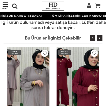
menü
RİNİZDE KARGO BEDAVA!
TÜM SİPARİŞLERİNİZDE KARGO B
İlgili ürün bulunamadı veya satışa kapalı. Lütfen daha
sonra tekrar deneyin.
Bu Ürünler İlginizi Çekebilir
KARGO
KARGO
BEDAVA
BEDAVA