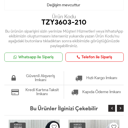
Değişim mevcuttur
Ürün Kodu
TZY3603-210
Bu ürünün siparişini sizin yerinize Müşteri Hizmetleri veya WhatsApp
ekibimizin oluşturmasını isterseniz yukarıda yazan Ürün Kodu'nu
aşağıdaki butonlara tıkladıktan sonra ekibimizle görüştüğünüzde
paylaşabilirsiniz.
Whatsapp ile Sipariş
Telefon ile Sipariş
Güvenli Alışveriş
Hızlı Kargo İmkanı
İmkanı
Kredi Kartına Taksit
Kapıda Ödeme İmkanı
İmkanı
Bu Ürünler İlginizi Çekebilir
KARGO
KARGO
BEDAVA
BEDAVA