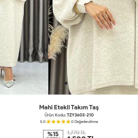
Mahi Etekli Takım Taş
Ürün Kodu:
TZY3603-210
5.0
0
Değerlendirme
1,770 TL
%15