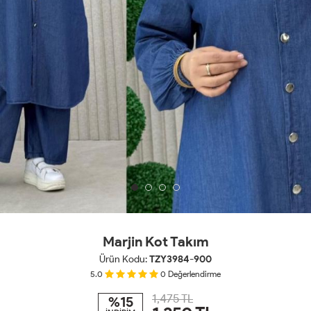
Marjin Kot Takım
Ürün Kodu:
TZY3984-900
5.0
0
Değerlendirme
1,475 TL
%15