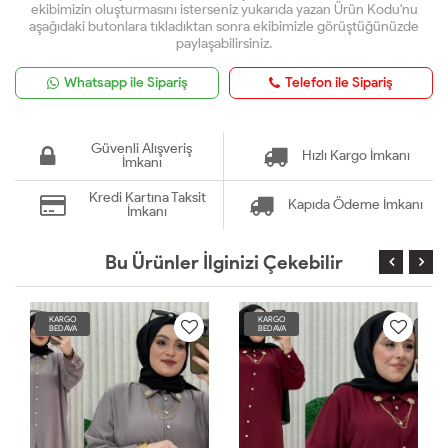
ekibimizin oluşturmasını isterseniz yukarıda yazan Ürün Kodu'nu
aşağıdaki butonlara tıkladıktan sonra ekibimizle görüştüğünüzde
paylaşabilirsiniz.
Whatsapp ile Sipariş
Telefon ile Sipariş
Güvenli Alışveriş
Hızlı Kargo İmkanı
İmkanı
Kredi Kartına Taksit
Kapıda Ödeme İmkanı
İmkanı
Bu Ürünler İlginizi Çekebilir
KARGO
KARGO
BEDAVA
BEDAVA