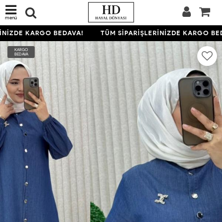
menü
NİZDE KARGO BEDAVA!
TÜM SİPARİŞLERİNİZDE KARGO BED
KARGO
BEDAVA