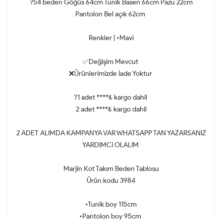
?54 beden Göğüs 64cm Tunik Basen 66cm Pazu 22cm
Pantolon Bel açık 62cm
Renkler | •Mavi
✅Değişim Mevcut
❌Ürünlerimizde İade Yoktur
?1 adet ****₺ kargo dahil
2 adet ****₺ kargo dahil
2 ADET ALIMDA KAMPANYA VAR WHATSAPP TAN YAZARSANIZ
YARDIMCI OLALIM
Marjin Kot Takım Beden Tablosu
Ürün kodu 3984
•Tunik boy 115cm
•Pantolon boy 95cm