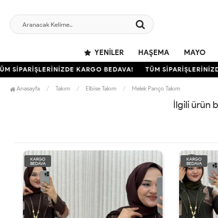
YENILER
HAŞEMA
MAYO
 SİPARİŞLERİNİZDE KARGO BEDAVA!
TÜM SİPARİŞLERİNİZD
Anasayfa
Takım
Elbise Takım
Melek Panço Takım
İlgili ürün
KARGO
KARGO
BEDAVA
BEDAVA