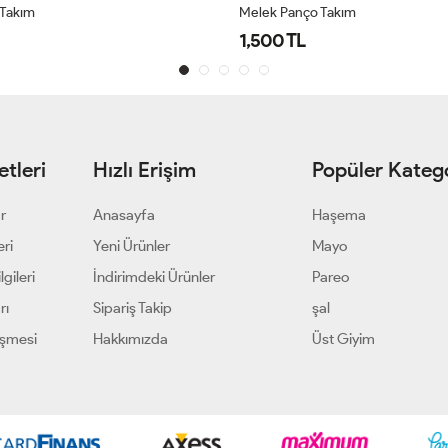
 Takım
Melek Panço Takım
1,500 TL
tleri
Hızlı Erişim
Popüler Katego
ar
Anasayfa
Haşema
eri
Yeni Ürünler
Mayo
gileri
İndirimdeki Ürünler
Pareo
rı
Sipariş Takip
şal
eşmesi
Hakkımızda
Üst Giyim