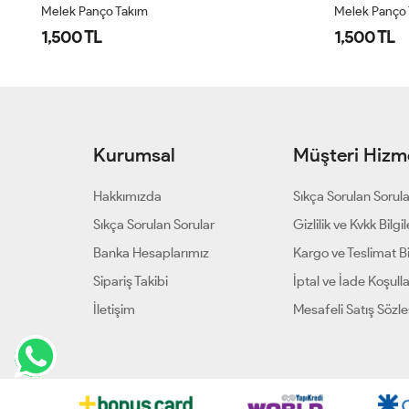
Melek Panço Takım
Melek Panço
1,500 TL
1,500 TL
Kurumsal
Müşteri Hizme
Hakkımızda
Sıkça Sorulan Sorul
Sıkça Sorulan Sorular
Gizlilik ve Kvkk Bilgil
Banka Hesaplarımız
Kargo ve Teslimat Bil
Sipariş Takibi
İptal ve İade Koşulla
İletişim
Mesafeli Satış Sözl