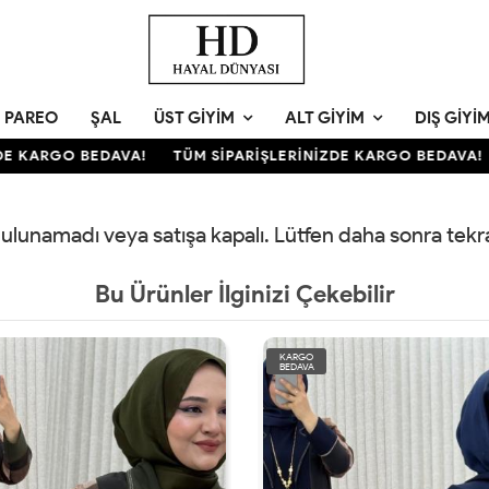
PAREO
ŞAL
ÜST GIYIM
ALT GIYIM
DIŞ GIYI
E KARGO BEDAVA!
TÜM SİPARİŞLERİNİZDE KARGO BEDAVA!
 bulunamadı veya satışa kapalı. Lütfen daha sonra tek
Bu Ürünler İlginizi Çekebilir
KARGO
BEDAVA