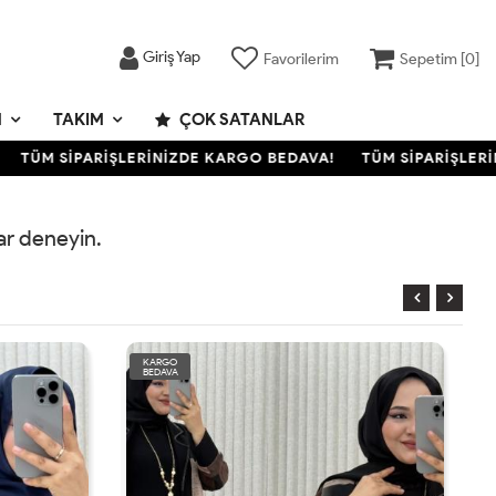
Giriş Yap
Favorilerim
Sepetim [
0
]
M
TAKIM
ÇOK SATANLAR
TÜM SİPARİŞLERİNİZDE KARGO BEDAVA!
TÜM SİPARİŞLERİN
rar deneyin.
KARGO
BEDAVA