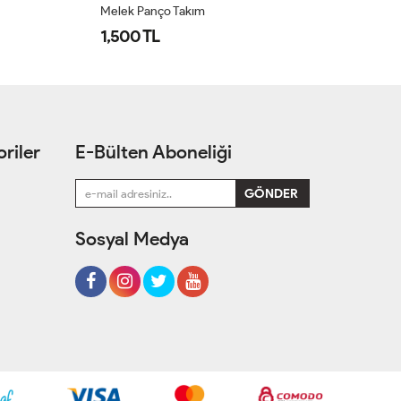
Melek Panço Takım
Me
1,500 TL
1
riler
E-Bülten Aboneliği
Sosyal Medya