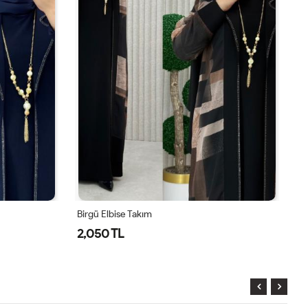
Birgü Elbise Takım
Ni
2,050 TL
2