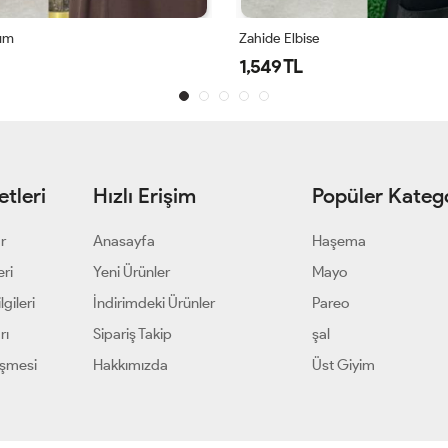
kım
Zahide Elbise
1,549 TL
tleri
Hızlı Erişim
Popüler Katego
ar
Anasayfa
Haşema
eri
Yeni Ürünler
Mayo
gileri
İndirimdeki Ürünler
Pareo
rı
Sipariş Takip
şal
eşmesi
Hakkımızda
Üst Giyim