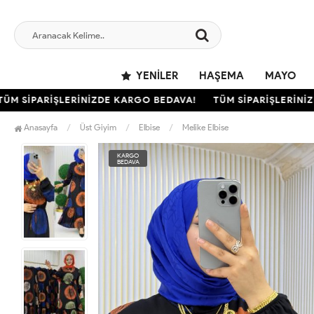
YENILER
HAŞEMA
MAYO
M SİPARİŞLERİNİZDE KARGO BEDAVA!
TÜM SİPARİŞLERİNİZD
Anasayfa
Üst Giyim
Elbise
Melike Elbise
KARGO
BEDAVA