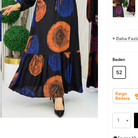
+
Daha Fazla
Beden
52