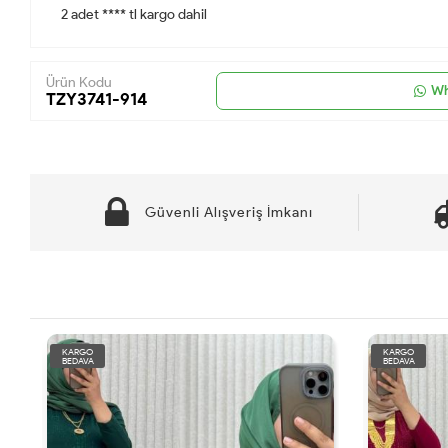
2 adet **** tl kargo dahil
Ürün Kodu
Wh
TZY3741-914
Güvenli Alışveriş İmkanı
KARGO
KARGO
BEDAVA
BEDAVA