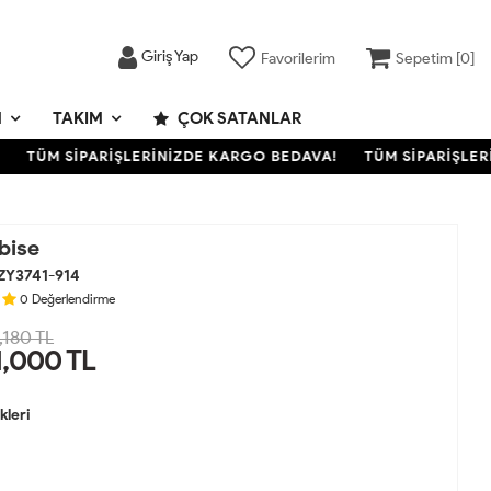
Giriş Yap
Favorilerim
Sepetim [
0
]
M
TAKIM
ÇOK SATANLAR
TÜM SİPARİŞLERİNİZDE KARGO BEDAVA!
TÜM SİPARİŞLERİN
bise
ZY3741-914
0
Değerlendirme
,180 TL
1,000
TL
leri