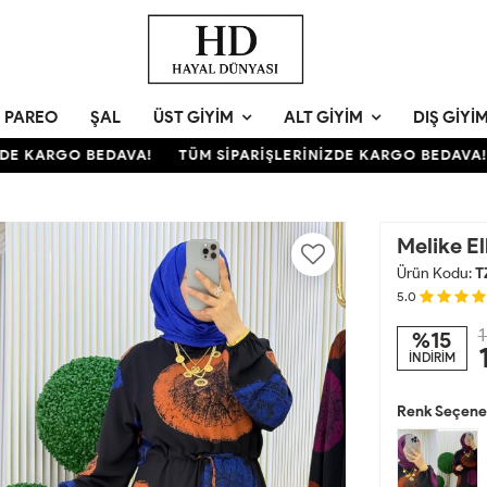
PAREO
ŞAL
ÜST GIYIM
ALT GIYIM
DIŞ GIYI
E KARGO BEDAVA!
TÜM SİPARİŞLERİNİZDE KARGO BEDAVA!
Melike El
Ürün Kodu:
T
5.0
1
%15
İNDİRİM
Renk Seçenek