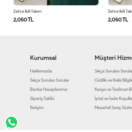
Zehra İkili Takım
Zehra İkili Ta
2,050 TL
2,050 TL
Kurumsal
Müşteri Hizme
Hakkımızda
Sıkça Sorulan Sorul
Sıkça Sorulan Sorular
Gizlilik ve Kvkk Bilgil
Banka Hesaplarımız
Kargo ve Teslimat Bil
Sipariş Takibi
İptal ve İade Koşulla
İletişim
Mesafeli Satış Sözl