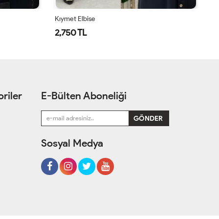
Kıymet Elbise
Ay
2,750 TL
1
riler
E-Bülten Aboneliği
Sosyal Medya