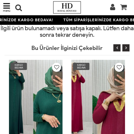
menü
RİNİZDE KARGO BEDAVA!
TÜM SİPARİŞLERİNİZDE KARGO B
İlgili ürün bulunamadı veya satışa kapalı. Lütfen daha
sonra tekrar deneyin.
Bu Ürünler İlginizi Çekebilir
KARGO
KARGO
BEDAVA
BEDAVA