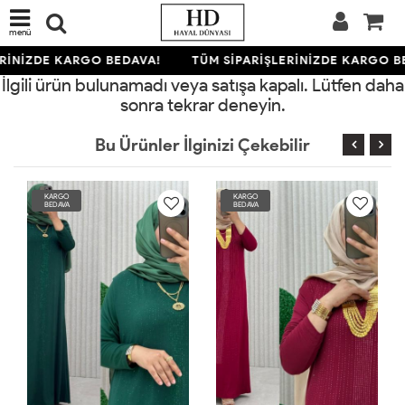
menü
RİNİZDE KARGO BEDAVA!
TÜM SİPARİŞLERİNİZDE KARGO B
İlgili ürün bulunamadı veya satışa kapalı. Lütfen daha
sonra tekrar deneyin.
Bu Ürünler İlginizi Çekebilir
KARGO
KARGO
BEDAVA
BEDAVA