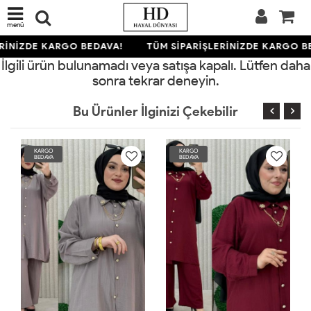
menü
RİNİZDE KARGO BEDAVA!
TÜM SİPARİŞLERİNİZDE KARGO B
İlgili ürün bulunamadı veya satışa kapalı. Lütfen daha
sonra tekrar deneyin.
Bu Ürünler İlginizi Çekebilir
KARGO
KARGO
BEDAVA
BEDAVA