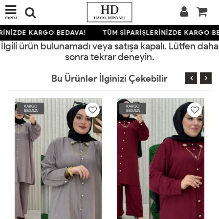
menü
RİNİZDE KARGO BEDAVA!
TÜM SİPARİŞLERİNİZDE KARGO B
İlgili ürün bulunamadı veya satışa kapalı. Lütfen daha
sonra tekrar deneyin.
Bu Ürünler İlginizi Çekebilir
KARGO
KARGO
BEDAVA
BEDAVA