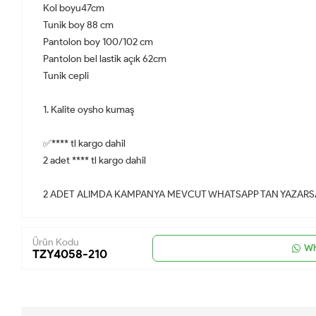
Kol boyu47cm
Tunik boy 88 cm
Pantolon boy 100/102 cm
Pantolon bel lastik açık 62cm
Tunik cepli
1. Kalite oysho kumaş
✅**** tl kargo dahil
2 adet **** tl kargo dahil
2 ADET ALIMDA KAMPANYA MEVCUT WHATSAPP TAN YAZARSA
Ürün Kodu
Wh
TZY4058-210