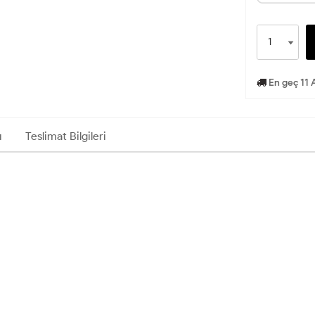
En geç 11 
ı
Teslimat Bilgileri