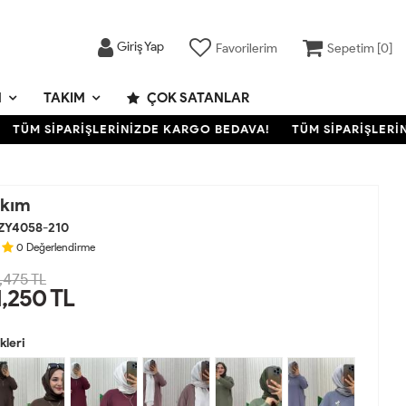
Giriş Yap
Favorilerim
Sepetim [
0
]
M
TAKIM
ÇOK SATANLAR
ÜM SİPARİŞLERİNİZDE KARGO BEDAVA!
TÜM SİPARİŞLERİNİZ
akım
ZY4058-210
0
Değerlendirme
,475 TL
1,250
TL
leri