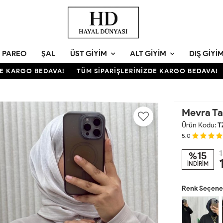
PAREO
ŞAL
ÜST GIYIM
ALT GIYIM
DIŞ GIYI
KARGO BEDAVA!
TÜM SİPARİŞLERİNİZDE KARGO BEDAVA!
T
Mevra T
Ürün Kodu:
T
5.0
1
%15
İNDİRİM
Renk Seçenek