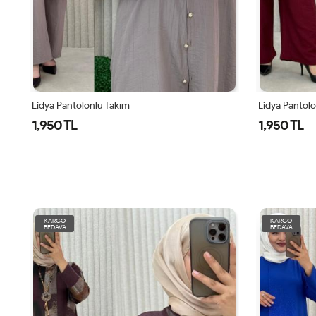
Lidya Pantolonlu Takım
Yazgül Takım
1,950 TL
1,950 TL
KARGO
KARGO
BEDAVA
BEDAVA