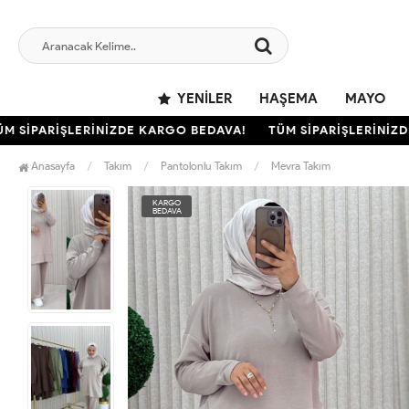
YENILER
HAŞEMA
MAYO
İPARİŞLERİNİZDE KARGO BEDAVA!
TÜM SİPARİŞLERİNİZDE 
Anasayfa
Takım
Pantolonlu Takım
Mevra Takım
KARGO
BEDAVA