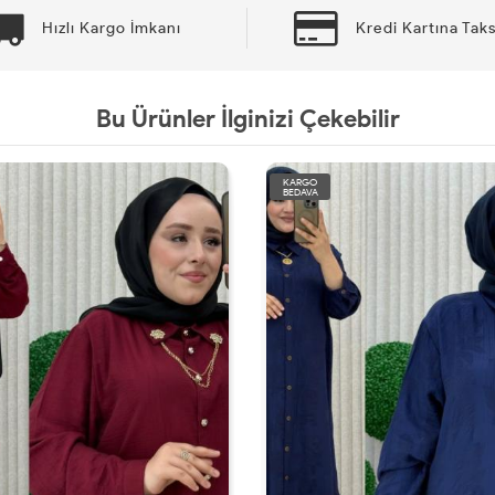
Hızlı Kargo İmkanı
Kredi Kartına Taks
Bu Ürünler İlginizi Çekebilir
KARGO
BEDAVA