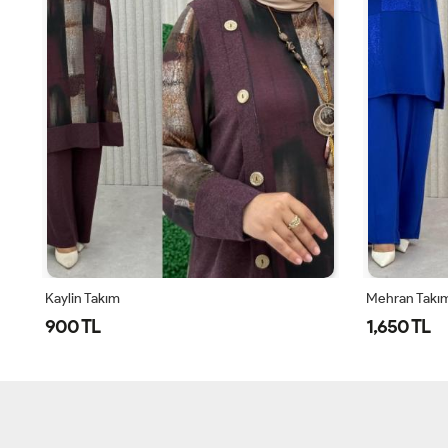
Mehran Takım
Özce Pantolo
1,650 TL
1,250 TL