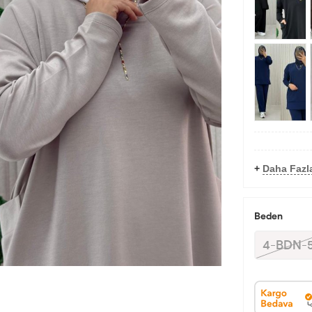
+
Daha Fazl
Beden
4-BDN-