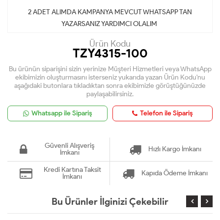
2 ADET ALIMDA KAMPANYA MEVCUT WHATSAPP TAN
YAZARSANIZ YARDIMCI OLALIM
Ürün Kodu
TZY4315-100
Bu ürünün siparişini sizin yerinize Müşteri Hizmetleri veya WhatsApp
ekibimizin oluşturmasını isterseniz yukarıda yazan Ürün Kodu'nu
aşağıdaki butonlara tıkladıktan sonra ekibimizle görüştüğünüzde
paylaşabilirsiniz.
Whatsapp ile Sipariş
Telefon ile Sipariş
Güvenli Alışveriş
Hızlı Kargo İmkanı
İmkanı
Kredi Kartına Taksit
Kapıda Ödeme İmkanı
İmkanı
Bu Ürünler İlginizi Çekebilir