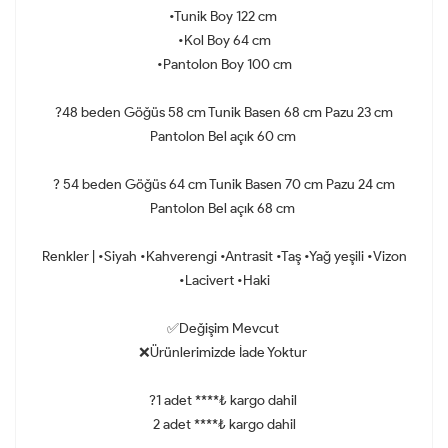
•Tunik Boy 122 cm
•Kol Boy 64 cm
•Pantolon Boy 100 cm
?48 beden Göğüs 58 cm Tunik Basen 68 cm Pazu 23 cm
Pantolon Bel açık 60 cm
? 54 beden Göğüs 64 cm Tunik Basen 70 cm Pazu 24 cm
Pantolon Bel açık 68 cm
Renkler | •Siyah •Kahverengi •Antrasit •Taş •Yağ yeşili •Vizon
•Lacivert •Haki
✅Değişim Mevcut
❌Ürünlerimizde İade Yoktur
?1 adet ****₺ kargo dahil
2 adet ****₺ kargo dahil