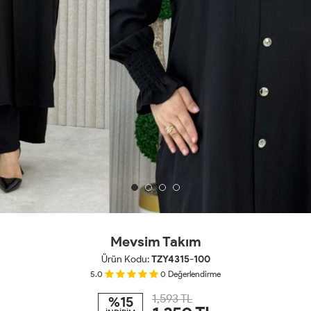
Mevsim Takım
Ürün Kodu:
TZY4315-100
5.0
0
Değerlendirme
1,593 TL
%15