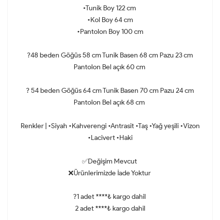
•Tunik Boy 122 cm
•Kol Boy 64 cm
•Pantolon Boy 100 cm
?48 beden Göğüs 58 cm Tunik Basen 68 cm Pazu 23 cm
Pantolon Bel açık 60 cm
? 54 beden Göğüs 64 cm Tunik Basen 70 cm Pazu 24 cm
Pantolon Bel açık 68 cm
Renkler | •Siyah •Kahverengi •Antrasit •Taş •Yağ yeşili •Vizon
•Lacivert •Haki
✅Değişim Mevcut
❌Ürünlerimizde İade Yoktur
?1 adet ****₺ kargo dahil
2 adet ****₺ kargo dahil