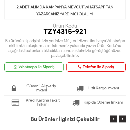
2 ADET ALIMDA KAMPANYA MEVCUT WHATSAPP TAN
YAZARSANIZ YARDIMCI OLALIM
Ürün Kodu
TZY4315-921
Bu ürünün siparişini sizin yerinize Müşteri Hizmetleri veya WhatsApp
ekibimizin oluşturmasını isterseniz yukarıda yazan Ürün Kodu'nu
aşağıdaki butonlara tıkladıktan sonra ekibimizle görüştüğünüzde
paylaşabilirsiniz.
Whatsapp ile Sipariş
Telefon ile Sipariş
Güvenli Alışveriş
Hızlı Kargo İmkanı
İmkanı
Kredi Kartına Taksit
Kapıda Ödeme İmkanı
İmkanı
Bu Ürünler İlginizi Çekebilir