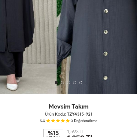
Mevsim Takım
Ürün Kodu:
TZY4315-921
5.0
0
Değerlendirme
1,593 TL
%15