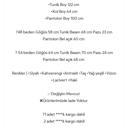
•Tunik Boy 122 cm
•Kol Boy 64 cm
•Pantolon Boy 100 cm
?48 beden Göğüs 58 cm Tunik Basen 68 cm Pazu 23 cm
Pantolon Bel açık 60 cm
? 54 beden Göğüs 64 cm Tunik Basen 70 cm Pazu 24 cm
Pantolon Bel açık 68 cm
Renkler | •Siyah •Kahverengi •Antrasit •Taş •Yağ yeşili •Vizon
•Lacivert •Haki
✅Değişim Mevcut
❌Ürünlerimizde İade Yoktur
?1 adet ****₺ kargo dahil
2 adet ****₺ kargo dahil