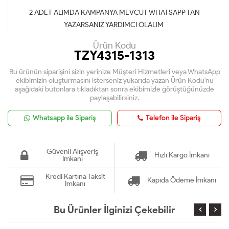
2 ADET ALIMDA KAMPANYA MEVCUT WHATSAPP TAN
YAZARSANIZ YARDIMCI OLALIM
Ürün Kodu
TZY4315-1313
Bu ürünün siparişini sizin yerinize Müşteri Hizmetleri veya WhatsApp
ekibimizin oluşturmasını isterseniz yukarıda yazan Ürün Kodu'nu
aşağıdaki butonlara tıkladıktan sonra ekibimizle görüştüğünüzde
paylaşabilirsiniz.
Whatsapp ile Sipariş
Telefon ile Sipariş
Güvenli Alışveriş
Hızlı Kargo İmkanı
İmkanı
Kredi Kartına Taksit
Kapıda Ödeme İmkanı
İmkanı
Bu Ürünler İlginizi Çekebilir