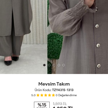
Mevsim Takım
Ürün Kodu:
TZY4315-1313
5.0
0
Değerlendirme
1,593 TL
%15