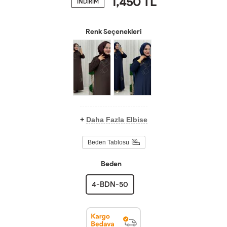
1,450
TL
İNDİRİM
Renk Seçenekleri
+
Daha Fazla Elbise
Beden Tablosu
Beden
4-BDN-50