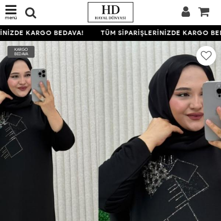
menü
İNİZDE KARGO BEDAVA!
TÜM SİPARİŞLERİNİZDE KARGO BED
KARGO
BEDAVA