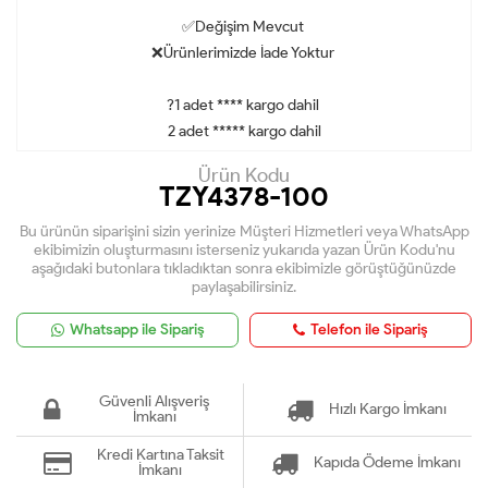
✅Değişim Mevcut
❌Ürünlerimizde İade Yoktur
?1 adet **** kargo dahil
2 adet ***** kargo dahil
Ürün Kodu
TZY4378-100
Bu ürünün siparişini sizin yerinize Müşteri Hizmetleri veya WhatsApp
ekibimizin oluşturmasını isterseniz yukarıda yazan Ürün Kodu'nu
aşağıdaki butonlara tıkladıktan sonra ekibimizle görüştüğünüzde
paylaşabilirsiniz.
Whatsapp ile Sipariş
Telefon ile Sipariş
Güvenli Alışveriş
Hızlı Kargo İmkanı
İmkanı
Kredi Kartına Taksit
Kapıda Ödeme İmkanı
İmkanı