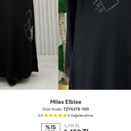
Milas Elbise
Ürün Kodu:
TZY4378-100
5.0
0
Değerlendirme
1,711 TL
%15