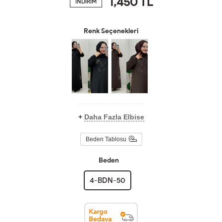
1,450
TL
İNDİRİM
Renk Seçenekleri
+
Daha Fazla Elbise
Beden Tablosu
Beden
4-BDN-50