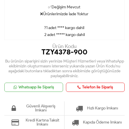
✅Değişim Mevcut
❌Ürünlerimizde İade Yoktur
?1 adet **** kargo dahil
2 adet ***** kargo dahil
Ürün Kodu
TZY4378-900
Bu ürünün siparişini sizin yerinize Müşteri Hizmetleri veya WhatsApp
ekibimizin oluşturmasını isterseniz yukarıda yazan Ürün Kodu'nu
aşağıdaki butonlara tıkladıktan sonra ekibimizle görüştüğünüzde
paylaşabilirsiniz.
Whatsapp ile Sipariş
Telefon ile Sipariş
Güvenli Alışveriş
Hızlı Kargo İmkanı
İmkanı
Kredi Kartına Taksit
Kapıda Ödeme İmkanı
İmkanı