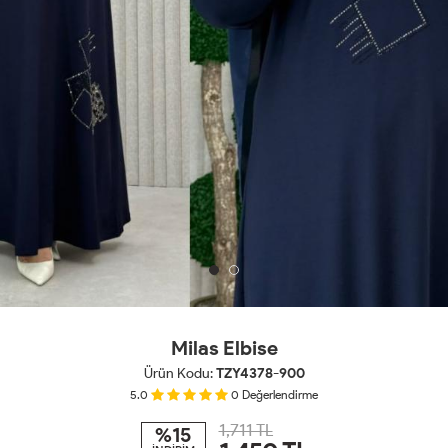
Milas Elbise
Ürün Kodu:
TZY4378-900
5.0
0
Değerlendirme
1,711 TL
%15