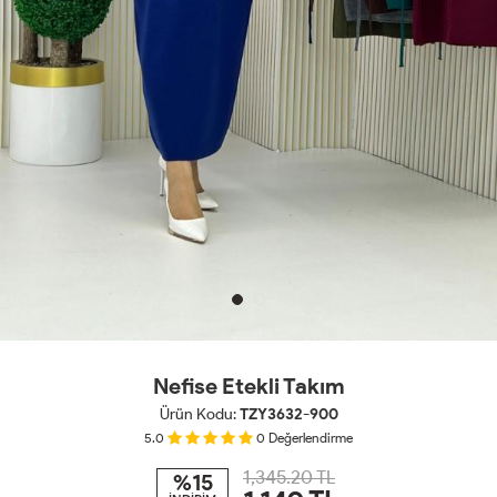
Nefise Etekli Takım
Ürün Kodu:
TZY3632-900
5.0
0
Değerlendirme
1,345.20 TL
%15