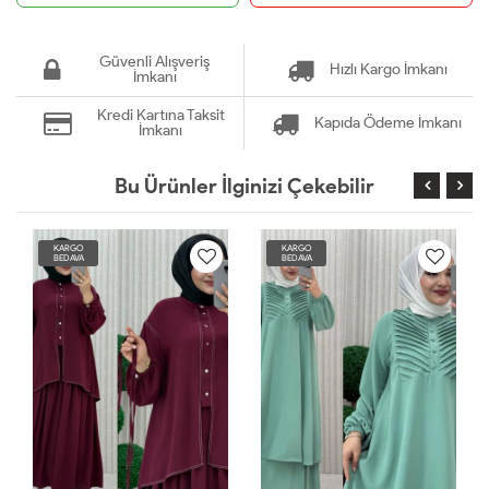
Güvenli Alışveriş
Hızlı Kargo İmkanı
İmkanı
Kredi Kartına Taksit
Kapıda Ödeme İmkanı
İmkanı
Bu Ürünler İlginizi Çekebilir
KARGO
KARGO
BEDAVA
BEDAVA