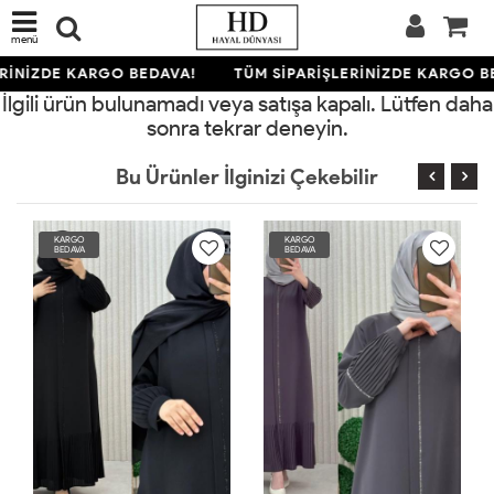
menü
RİNİZDE KARGO BEDAVA!
TÜM SİPARİŞLERİNİZDE KARGO B
İlgili ürün bulunamadı veya satışa kapalı. Lütfen daha
sonra tekrar deneyin.
Bu Ürünler İlginizi Çekebilir
KARGO
KARGO
BEDAVA
BEDAVA