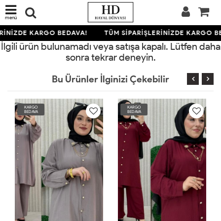
menü
RİNİZDE KARGO BEDAVA!
TÜM SİPARİŞLERİNİZDE KARGO B
İlgili ürün bulunamadı veya satışa kapalı. Lütfen daha
sonra tekrar deneyin.
Bu Ürünler İlginizi Çekebilir
KARGO
KARGO
BEDAVA
BEDAVA