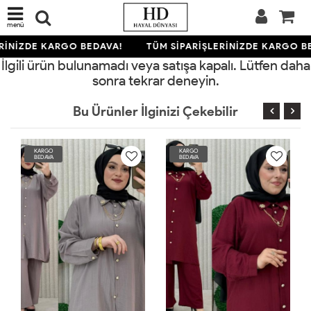
menü
RİNİZDE KARGO BEDAVA!
TÜM SİPARİŞLERİNİZDE KARGO B
İlgili ürün bulunamadı veya satışa kapalı. Lütfen daha
sonra tekrar deneyin.
Bu Ürünler İlginizi Çekebilir
KARGO
KARGO
BEDAVA
BEDAVA