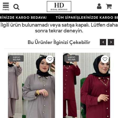
menü
RİNİZDE KARGO BEDAVA!
TÜM SİPARİŞLERİNİZDE KARGO B
İlgili ürün bulunamadı veya satışa kapalı. Lütfen daha
sonra tekrar deneyin.
Bu Ürünler İlginizi Çekebilir
KARGO
KARGO
BEDAVA
BEDAVA