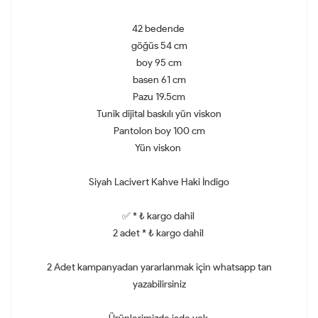
42 bedende
göğüs 54 cm
boy 95 cm
basen 61 cm
Pazu 19.5cm
Tunik dijital baskılı yün viskon
Pantolon boy 100 cm
Yün viskon
Siyah Lacivert Kahve Haki İndigo
✅ * ₺ kargo dahil
2 adet * ₺ kargo dahil
2 Adet kampanyadan yararlanmak için whatsapp tan
yazabilirsiniz