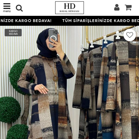
menü
NİZDE KARGO BEDAVA!
TÜM SİPARİŞLERİNİZDE KARGO BED
KARGO
BEDAVA