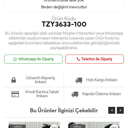
Ürünlerimizde iade yok
Beden değişimi mevcuttur
Ürün Kodu
TZY3633-100
Bu ürünün siparişini sizin yerinize Müşteri Hizmetleri veya WhatsApp
ekibimizin oluşturmasını isterseniz yukarıda yazan Ürün Kodu'nu
aşağıdaki butonlara tıkladıktan sonra ekibimizle görüştüğünüzde
paylaşabilirsiniz.
Whatsapp ile Sipariş
Telefon ile Sipariş
Güvenli Alışveriş
Hızlı Kargo İmkanı
İmkanı
Kredi Kartına Taksit
Kapıda Ödeme İmkanı
İmkanı
Bu Ürünler İlginizi Çekebilir
KARGO
KARGO