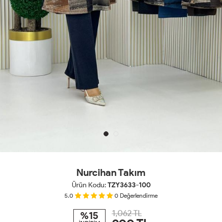
Nurcihan Takım
Ürün Kodu:
TZY3633-100
5.0
0
Değerlendirme
1,062 TL
%15