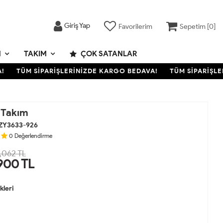
Giriş Yap
Favorilerim
Sepetim [
0
]
M
TAKIM
ÇOK SATANLAR
TÜM SİPARİŞLERİNİZDE KARGO BEDAVA!
TÜM SİPARİŞLERİN
 Takım
ZY3633-926
0
Değerlendirme
,062 TL
900
TL
leri