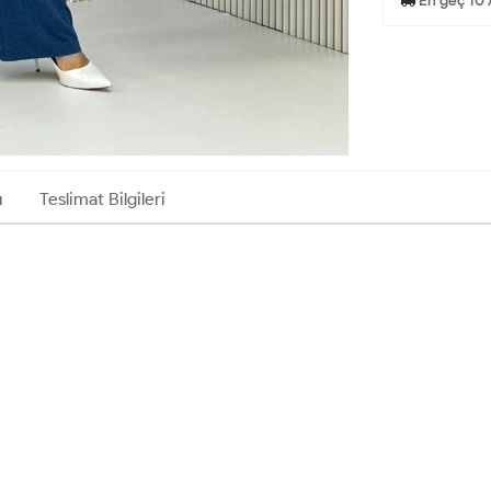
En geç 10 
ı
Teslimat Bilgileri