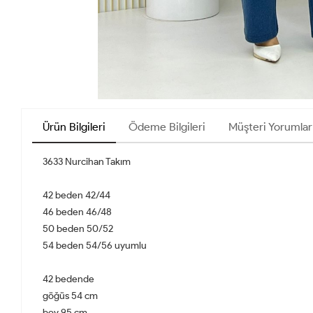
Ürün Bilgileri
Ödeme Bilgileri
Müşteri Yorumlar
3633 Nurcihan Takım
42 beden 42/44
46 beden 46/48
50 beden 50/52
54 beden 54/56 uyumlu
42 bedende
göğüs 54 cm
boy 95 cm