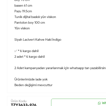
basen 61 cm
Pazu 19.5cm
Tunik dijital baskılı yün viskon
Pantolon boy 100 cm
Yün viskon
Siyah Lacivert Kahve Haki İndigo
✅ * ₺ kargo dahil
2 adet * ₺ kargo dahil
2 Adet kampanyadan yararlanmak için whatsapp tan yazabilirsin
Ürünlerimizde iade yok
Beden değişimi mevcuttur
Ürün Kodu
Wh
TZY3633-926