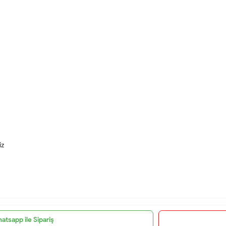
iz
atsapp ile Sipariş