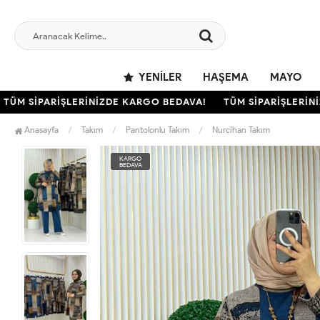
YENILER
HAŞEMA
MAYO
 SİPARİŞLERİNİZDE KARGO BEDAVA!
TÜM SİPARİŞLERİNİZDE
Anasayfa
Takım
Pantolonlu Takım
Nurcihan Takım
KARGO
BEDAVA