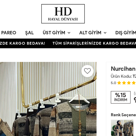
PAREO
ŞAL
ÜST GIYIM
ALT GIYIM
DIŞ GIYI
 KARGO BEDAVA!
TÜM SİPARİŞLERİNİZDE KARGO BEDAVA!
Nurcihan
Ürün Kodu:
T
5.0
1
%15
İNDİRİM
Renk Seçenek