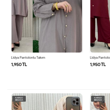
Lidya Pantolonlu Takım
Yazgül Takım
1,950 TL
1,950 TL
KARGO
KARGO
BEDAVA
BEDAVA