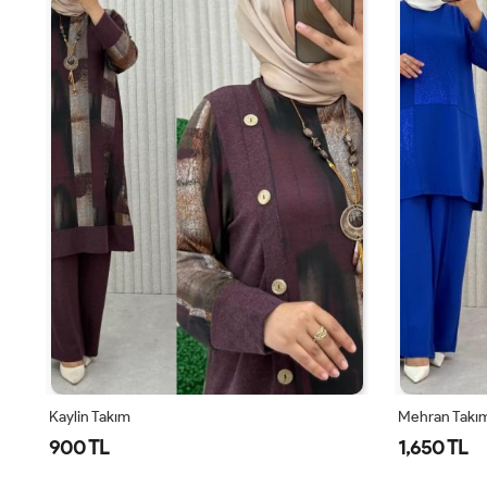
Mehran Takım
Özce Pantolo
1,650 TL
1,250 TL