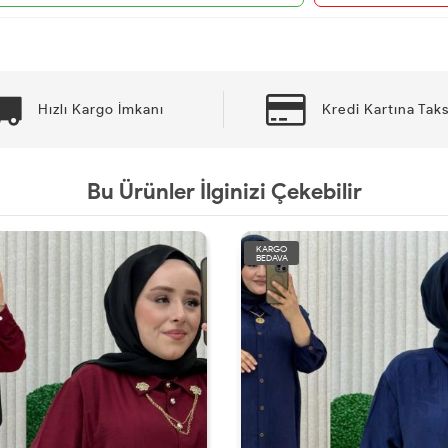
Hızlı Kargo İmkanı
Kredi Kartına Taks
Bu Ürünler İlginizi Çekebilir
KARGO
BEDAVA