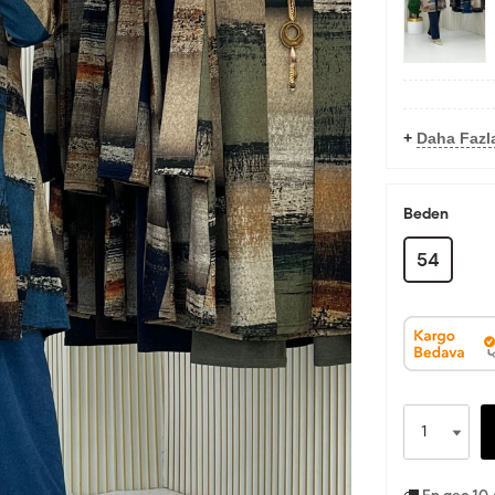
+
Daha Fazl
Beden
54