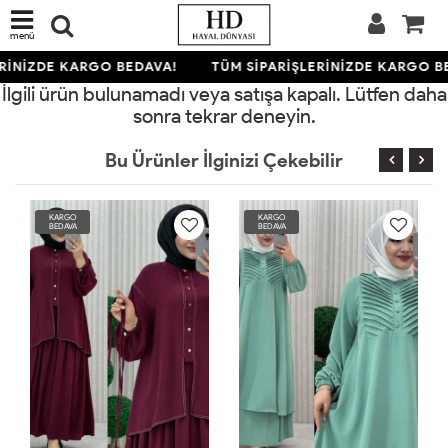
menü
RİNİZDE KARGO BEDAVA!
TÜM SİPARİŞLERİNİZDE KARGO B
İlgili ürün bulunamadı veya satışa kapalı. Lütfen daha
sonra tekrar deneyin.
Bu Ürünler İlginizi Çekebilir
KARGO
KARGO
BEDAVA
BEDAVA