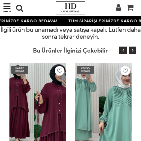
menü
ERİNİZDE KARGO BEDAVA!
TÜM SİPARİŞLERİNİZDE KARGO B
İlgili ürün bulunamadı veya satışa kapalı. Lütfen daha
sonra tekrar deneyin.
Bu Ürünler İlginizi Çekebilir
KARGO
KARGO
BEDAVA
BEDAVA