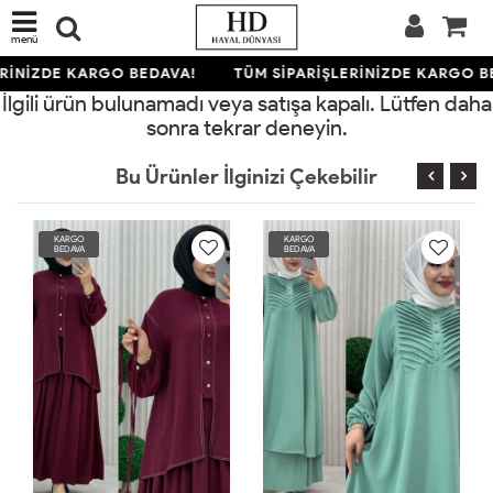
menü
RİNİZDE KARGO BEDAVA!
TÜM SİPARİŞLERİNİZDE KARGO B
İlgili ürün bulunamadı veya satışa kapalı. Lütfen daha
sonra tekrar deneyin.
Bu Ürünler İlginizi Çekebilir
KARGO
KARGO
BEDAVA
BEDAVA