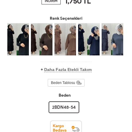
1,750
TL
İNDİRİM
Renk Seçenekleri
+
Daha Fazla Etekli Takım
Beden Tablosu
Beden
2BDN48-54