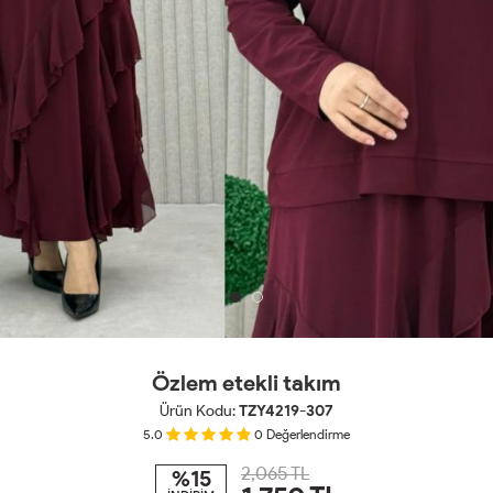
Özlem etekli takım
Ürün Kodu:
TZY4219-307
5.0
0
Değerlendirme
2,065 TL
%15