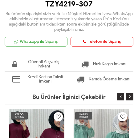
TZY4219-307
Bu ürünün siparişini sizin yerinize Müşteri Hizmetleri veya WhatsApp
ekibimizin oluşturmasını isterseniz yukarıda yazan Ürün Kodu'nu
aşağıdaki butonlara tıkladıktan sonra ekibimizle görüştüğünüzde
paylaşabilirsiniz.
Whatsapp ile Sipariş
Telefon ile Sipariş
Güvenli Alışveriş
Hızlı Kargo İmkanı
İmkanı
Kredi Kartına Taksit
Kapıda Ödeme İmkanı
İmkanı
Bu Ürünler İlginizi Çekebilir
KARGO
KARGO
BEDAVA
BEDAVA