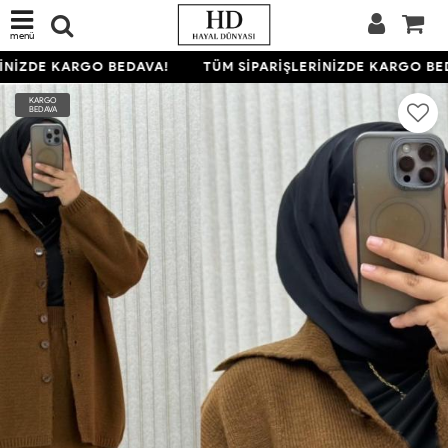
menü
İNİZDE KARGO BEDAVA!
TÜM SİPARİŞLERİNİZDE KARGO BED
KARGO
BEDAVA