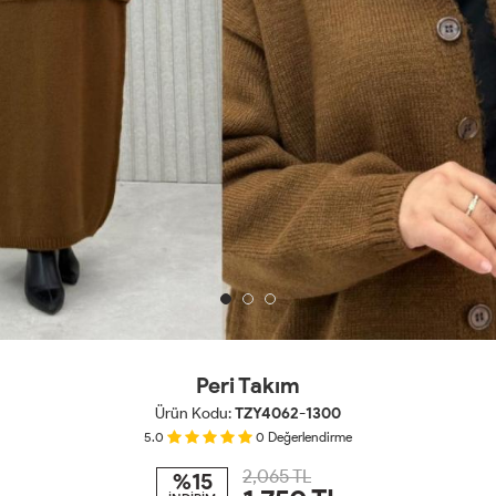
Peri Takım
Ürün Kodu:
TZY4062-1300
5.0
0
Değerlendirme
2,065 TL
%15