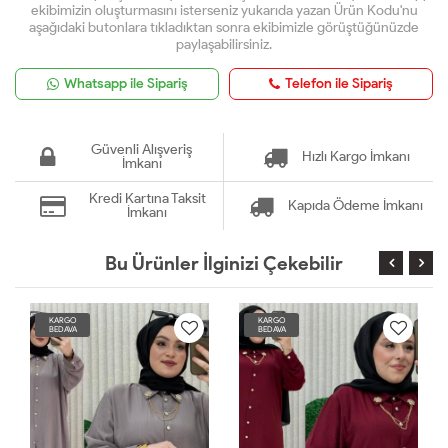
ekibimizin oluşturmasını isterseniz yukarıda yazan Ürün Kodu'nu
aşağıdaki butonlara tıkladıktan sonra ekibimizle görüştüğünüzde
paylaşabilirsiniz.
Whatsapp ile Sipariş
Telefon ile Sipariş
Güvenli Alışveriş
Hızlı Kargo İmkanı
İmkanı
Kredi Kartına Taksit
Kapıda Ödeme İmkanı
İmkanı
Bu Ürünler İlginizi Çekebilir
KARGO
KARGO
BEDAVA
BEDAVA