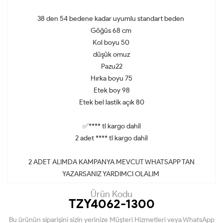
38 den 54 bedene kadar uyumlu standart beden
Göğüs 68 cm
Kol boyu 50
düşük omuz
Pazu22
Hırka boyu 75
Etek boy 98
Etek bel lastik açık 80
✅**** tl kargo dahil
2 adet **** tl kargo dahil
2 ADET ALIMDA KAMPANYA MEVCUT WHATSAPP TAN
YAZARSANIZ YARDIMCI OLALIM
Ürün Kodu
TZY4062-1300
Bu ürünün siparişini sizin yerinize Müşteri Hizmetleri veya WhatsApp