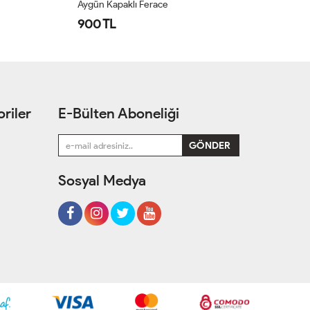
Aygün Kapaklı Ferace
Su
900 TL
1
riler
E-Bülten Aboneliği
Sosyal Medya