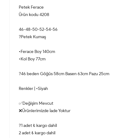
Petek Ferace
Ürün kodu 4208
46-48-50-52-54-56
?Petek Kumaş
•Ferace Boy 140cm
•Kol Boy 77cm
?46 beden Göğüs 58cm Basen 63cm Pazu 25cm
Renkler | •Siyah
✅Değişim Mevcut
❌Ürünlerimizde İade Yoktur
?1 adet ₺ kargo dahil
2 adet ₺ kargo dahil