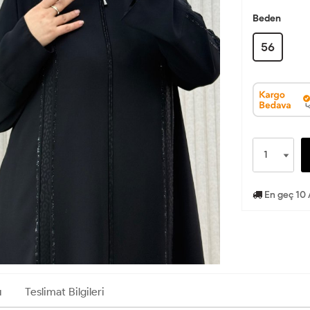
Beden
56
En geç 10 
ı
Teslimat Bilgileri