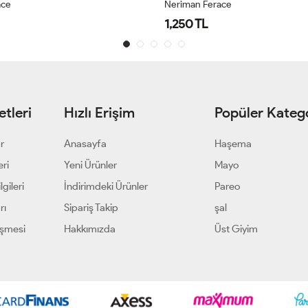
ace
Neriman Ferace
1,250 TL
tleri
Hızlı Erişim
Popüler Katego
ar
Anasayfa
Haşema
eri
Yeni Ürünler
Mayo
gileri
İndirimdeki Ürünler
Pareo
rı
Sipariş Takip
şal
eşmesi
Hakkımızda
Üst Giyim