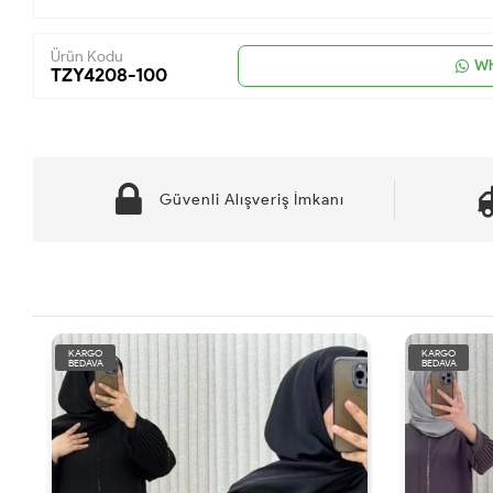
Ürün Kodu
Wh
TZY4208-100
Güvenli Alışveriş İmkanı
KARGO
KARGO
BEDAVA
BEDAVA