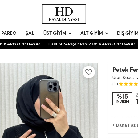
PAREO
ŞAL
ÜST GIYIM
ALT GIYIM
DIŞ GIYI
KARGO BEDAVA!
TÜM SİPARİŞLERİNİZDE KARGO BEDAVA!
T
Petek Fe
Ürün Kodu:
T
5.0
2
%15
İNDİRİM
+
Daha Fazl