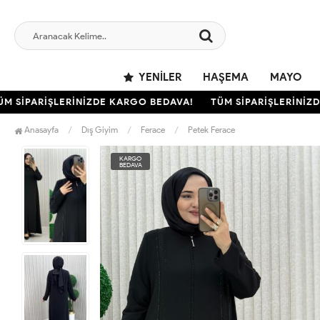
YENILER
HAŞEMA
MAYO
SİPARİŞLERİNİZDE KARGO BEDAVA!
TÜM SİPARİŞLERİNİZDE 
Anasayfa
Dış Giyim
Ferace
Petek Ferace
KARGO
BEDAVA