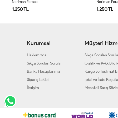
Neriman Ferace
Neriman Fer
1,250 TL
1,250 TL
Kurumsal
Müşteri Hizme
Hakkımızda
Sıkça Sorulan Sorul
Sıkça Sorulan Sorular
Gizlilik ve Kvkk Bilgil
Banka Hesaplarımız
Kargo ve Teslimat Bil
Sipariş Takibi
İptal ve İade Koşulla
İletişim
Mesafeli Satış Sözl