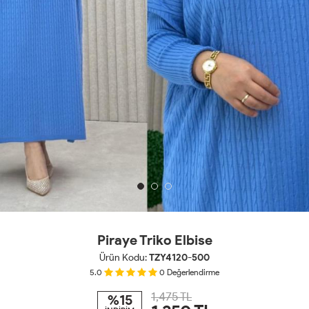
Piraye Triko Elbise
Ürün Kodu:
TZY4120-500
5.0
0
Değerlendirme
1,475 TL
%15