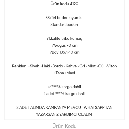
Ürün kodu 4120
38/54 beden uyumlu
Standart beden
?1.kalite triko kumaş
?Göğüs 70 cm
?Boy 135/140 cm
Renkler | •Siyah •Haki •Bordo •Kahve •Gri •Mint •Gül •Vizon
•Taba •Mavi
✅****₺ kargo dahil
2 adet ****₺ kargo dahil
2 ADET ALIMDA KAMPANYA MEVCUT WHATSAPP TAN
YAZARSANIZ YARDIMCI OLALIM
Ürün Kodu