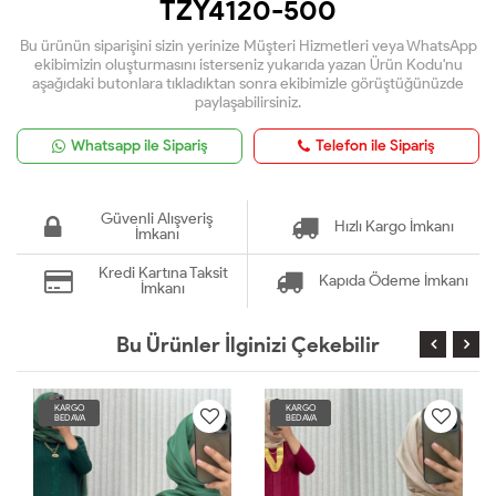
TZY4120-500
Bu ürünün siparişini sizin yerinize Müşteri Hizmetleri veya WhatsApp
ekibimizin oluşturmasını isterseniz yukarıda yazan Ürün Kodu'nu
aşağıdaki butonlara tıkladıktan sonra ekibimizle görüştüğünüzde
paylaşabilirsiniz.
Whatsapp ile Sipariş
Telefon ile Sipariş
Güvenli Alışveriş
Hızlı Kargo İmkanı
İmkanı
Kredi Kartına Taksit
Kapıda Ödeme İmkanı
İmkanı
Bu Ürünler İlginizi Çekebilir
KARGO
KARGO
BEDAVA
BEDAVA