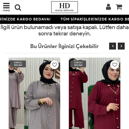
menü
RİNİZDE KARGO BEDAVA!
TÜM SİPARİŞLERİNİZDE KARGO B
İlgili ürün bulunamadı veya satışa kapalı. Lütfen daha
sonra tekrar deneyin.
Bu Ürünler İlginizi Çekebilir
KARGO
KARGO
BEDAVA
BEDAVA