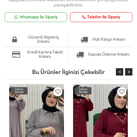
paylaşabilirsiniz.
Whatsapp ile Sipariş
Telefon ile Sipariş
Güvenli Alışveriş
Hızlı Kargo İmkanı
İmkanı
Kredi Kartına Taksit
Kapıda Ödeme İmkanı
İmkanı
Bu Ürünler İlginizi Çekebilir
KARGO
KARGO
BEDAVA
BEDAVA