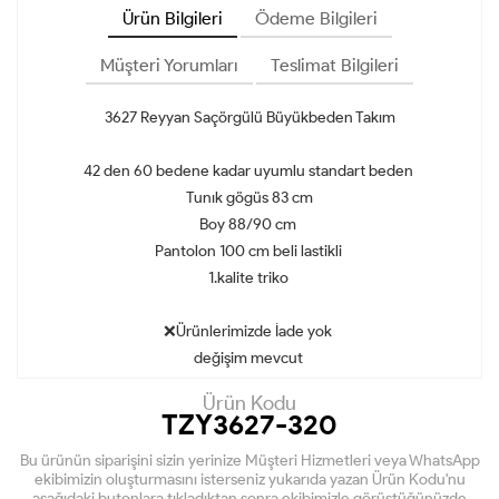
Ürün Bilgileri
Ödeme Bilgileri
Müşteri Yorumları
Teslimat Bilgileri
3627 Reyyan Saçörgülü Büyükbeden Takım
42 den 60 bedene kadar uyumlu standart beden
Tunık gögüs 83 cm
Boy 88/90 cm
Pantolon 100 cm beli lastikli
1.kalite triko
❌Ürünlerimizde İade yok
değişim mevcut
Ürün Kodu
TZY3627-320
Bu ürünün siparişini sizin yerinize Müşteri Hizmetleri veya WhatsApp
ekibimizin oluşturmasını isterseniz yukarıda yazan Ürün Kodu'nu
aşağıdaki butonlara tıkladıktan sonra ekibimizle görüştüğünüzde