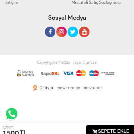
İletişim
Mesafeli Satış Sözleşmesi
Sosyal Medya
Copyrights © 2026 Hayal Dünyası
Geliştir - powered by innovation
1,770 TL
SEPETE EKLE
1,500
TL