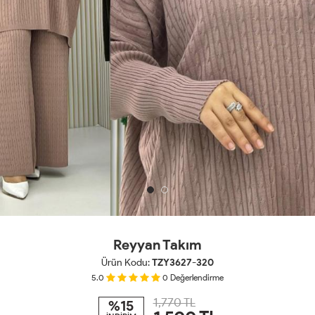
Reyyan Takım
Ürün Kodu:
TZY3627-320
5.0
0
Değerlendirme
1,770 TL
%15