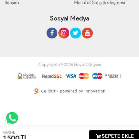
İletişim
Mesafeli Satış Sözleşmesi
Sosyal Medya
Copyrights © 2026 Hayal Dünyası
Geliştir - powered by innovation
1,770 TL
SEPETE EKLE
1,500
TL