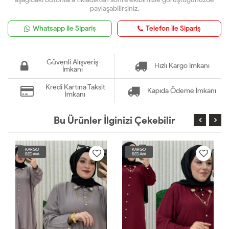
paylaşabilirsiniz.
Whatsapp ile Sipariş
Telefon ile Sipariş
Güvenli Alışveriş
Hızlı Kargo İmkanı
İmkanı
Kredi Kartına Taksit
Kapıda Ödeme İmkanı
İmkanı
Bu Ürünler İlginizi Çekebilir
KARGO
KARGO
BEDAVA
BEDAVA