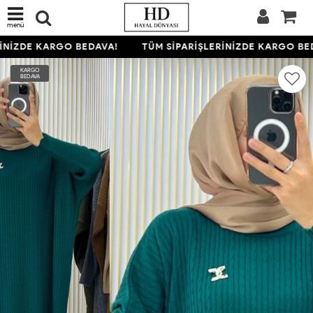
menü
NİZDE KARGO BEDAVA!
TÜM SİPARİŞLERİNİZDE KARGO BED
KARGO
BEDAVA