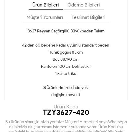
Ürün Bilgileri
Ödeme Bilgileri
Müşteri Yorumları
Teslimat Bilgileri
3627 Reyyan Saçörgülü Büyükbeden Takım
42 den 60 bedene kadar uyumlu standart beden
Tunık gögüs 83 cm
Boy 88/90 cm
Pantolon 100 cm beli lastikli
1.kalite triko
❌Ürünlerimizde İade yok
değişim mevcut
Ürün Kodu
TZY3627-420
Bu ürünün siparişini sizin yerinize Müşteri Hizmetleri veya WhatsApp
ekibimizin oluşturmasını isterseniz yukarıda yazan Ürün Kodu'nu
aşağıdaki butonlara tıkladıktan sonra ekibimizle görüştüğünüzde