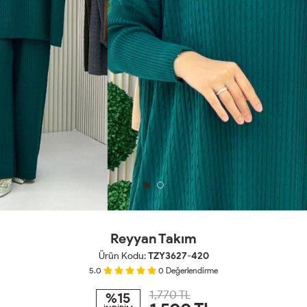
Reyyan Takım
Ürün Kodu:
TZY3627-420
5.0
0
Değerlendirme
1,770 TL
%15