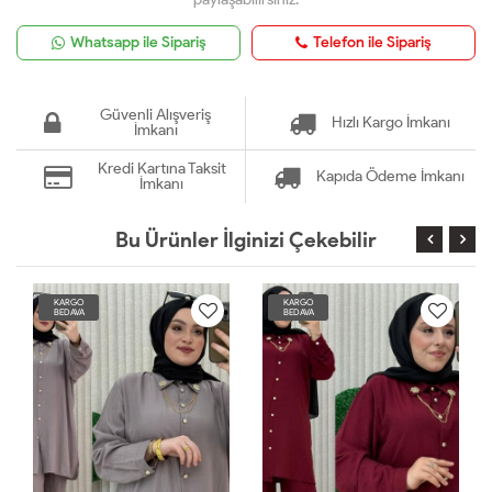
Whatsapp ile Sipariş
Telefon ile Sipariş
Güvenli Alışveriş
Hızlı Kargo İmkanı
İmkanı
Kredi Kartına Taksit
Kapıda Ödeme İmkanı
İmkanı
Bu Ürünler İlginizi Çekebilir
KARGO
KARGO
BEDAVA
BEDAVA