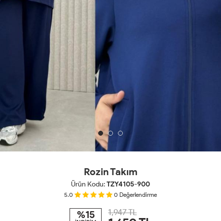
Rozin Takım
Ürün Kodu:
TZY4105-900
5.0
0
Değerlendirme
1,947 TL
%15