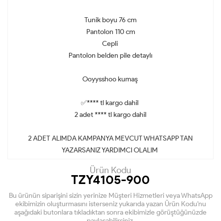
Tunik boyu 76 cm
Pantolon 110 cm
Cepli
Pantolon belden pile detaylı
Ooyysshoo kumaş
✅**** tl kargo dahil
2 adet **** tl kargo dahil
2 ADET ALIMDA KAMPANYA MEVCUT WHATSAPP TAN
YAZARSANIZ YARDIMCI OLALIM
Ürün Kodu
TZY4105-900
Bu ürünün siparişini sizin yerinize Müşteri Hizmetleri veya WhatsApp
ekibimizin oluşturmasını isterseniz yukarıda yazan Ürün Kodu'nu
aşağıdaki butonlara tıkladıktan sonra ekibimizle görüştüğünüzde
paylaşabilirsiniz.