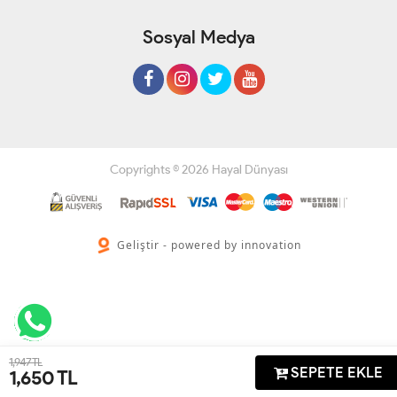
Sosyal Medya
Copyrights © 2026 Hayal Dünyası
Geliştir - powered by innovation
1,947 TL
SEPETE EKLE
1,650
TL
Anasayfa
Üye Girişi
Sepetim
Sipariş Takibi
İletişim