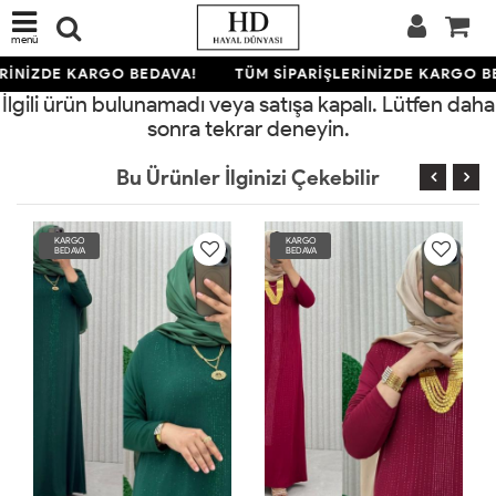
menü
RİNİZDE KARGO BEDAVA!
TÜM SİPARİŞLERİNİZDE KARGO B
İlgili ürün bulunamadı veya satışa kapalı. Lütfen daha
sonra tekrar deneyin.
Bu Ürünler İlginizi Çekebilir
KARGO
KARGO
BEDAVA
BEDAVA